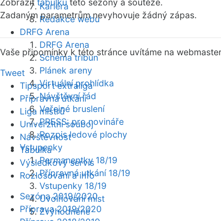
Zobrazit
tabulku
této sezóny a soutěže.
Kariéra
Zadaným parametrům nevyhovuje žádný zápas.
Redakce webu
DRFG Arena
DRFG Arena
Vaše připomínky k této stránce uvítáme na webmaste
Schéma tribun
Plánek areny
Tweet
Virtuální prohlídka
Tipsport extraliga
Návštěvní řád
Přípravná utkání
Veřejné bruslení
Liga mistrů
PRESS: pro novináře
Univerzitní souboj
Rozpis ledové plochy
Návštěvnost
Vstupenky
Tabulka
Permanentky 18/19
Výsledkový servis
Přípravná utkání 18/19
Rozlosování a info
Vstupenky 18/19
Sezóna 2019/2020
Uvolňování míst
Příprava 2019/2020
Zvýhodněné