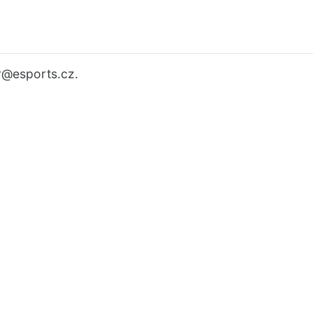
r
@esports.cz.