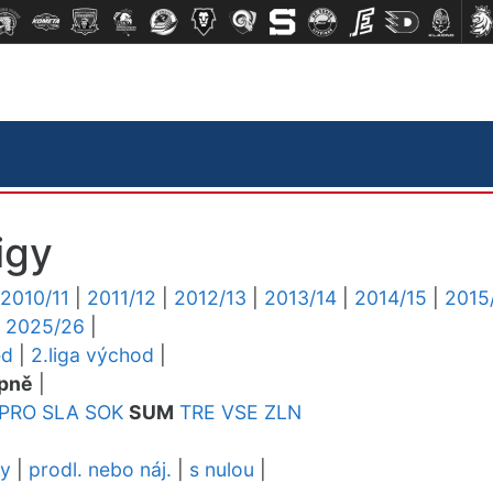
igy
2010/11
|
2011/12
|
2012/13
|
2013/14
|
2014/15
|
2015
|
2025/26
|
ed
|
2.liga východ
|
pně
|
PRO
SLA
SOK
SUM
TRE
VSE
ZLN
dy
|
prodl. nebo náj.
|
s nulou
|