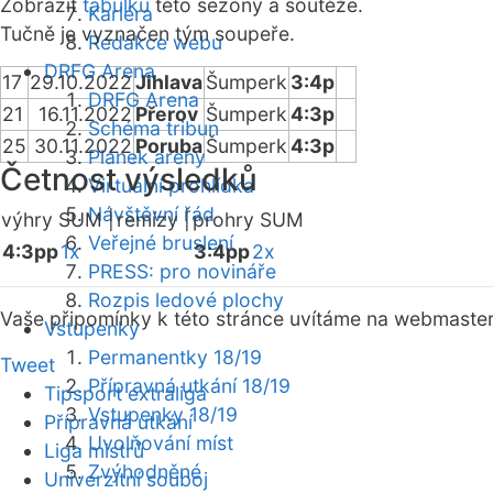
Zobrazit
tabulku
této sezóny a soutěže.
Kariéra
Tučně je vyznačen tým soupeře.
Redakce webu
DRFG Arena
17
29.10.2022
Jihlava
Šumperk
3:4p
DRFG Arena
21
16.11.2022
Přerov
Šumperk
4:3p
Schéma tribun
25
30.11.2022
Poruba
Šumperk
4:3p
Plánek areny
Četnost výsledků
Virtuální prohlídka
Návštěvní řád
výhry SUM |
remízy |
prohry SUM
Veřejné bruslení
4:3pp
1x
3:4pp
2x
PRESS: pro novináře
Rozpis ledové plochy
Vaše připomínky k této stránce uvítáme na webmaste
Vstupenky
Permanentky 18/19
Tweet
Přípravná utkání 18/19
Tipsport extraliga
Vstupenky 18/19
Přípravná utkání
Uvolňování míst
Liga mistrů
Zvýhodněné
Univerzitní souboj