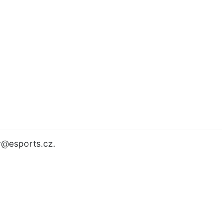
r
@esports.cz.