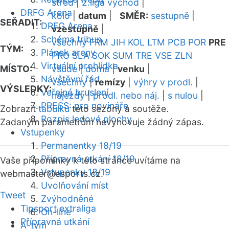
střed
|
2.liga východ
|
DRFG Arena
kolo
|
datum
|
SMĚR:
sestupně
|
SEŘADIT:
DRFG Arena
vzestupně
|
Schéma tribun
všechny
FRM
JIH
KOL
LTM
PCB
POR
PRE
TÝM:
Plánek areny
PRO
SLA
SOK
SUM
TRE
VSE
ZLN
Virtuální prohlídka
MÍSTO:
všude
|
doma
|
venku
|
Návštěvní řád
všechny
|
remízy
|
výhry v prodl.
|
VÝSLEDKY:
Veřejné bruslení
nájezdy
|
prodl. nebo náj.
|
s nulou
|
PRESS: pro novináře
Zobrazit
tabulku
této sezóny a soutěže.
Rozpis ledové plochy
Zadaným parametrům nevyhovuje žádný zápas.
Vstupenky
Permanentky 18/19
Přípravná utkání 18/19
Vaše připomínky k této stránce uvítáme na
Vstupenky 18/19
webmaster
@esports.cz.
Uvolňování míst
Tweet
Zvýhodněné
Tipsport extraliga
On-line
Přípravná utkání
A-tým