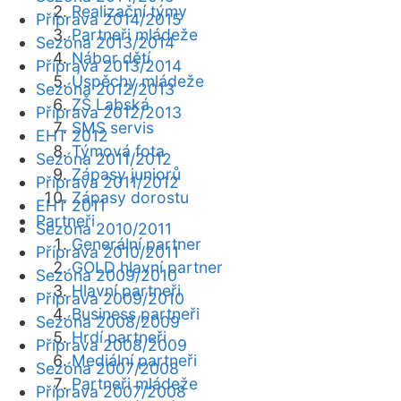
Realizační týmy
Příprava 2014/2015
Partneři mládeže
Sezóna 2013/2014
Nábor dětí
Příprava 2013/2014
Úspěchy mládeže
Sezóna 2012/2013
ZŠ Labská
Příprava 2012/2013
SMS servis
EHT 2012
Týmová fota
Sezóna 2011/2012
Zápasy juniorů
Příprava 2011/2012
Zápasy dorostu
EHT 2011
Partneři
Sezóna 2010/2011
Generální partner
Příprava 2010/2011
GOLD hlavní partner
Sezóna 2009/2010
Hlavní partneři
Příprava 2009/2010
Business partneři
Sezóna 2008/2009
Hrdí partneři
Příprava 2008/2009
Mediální partneři
Sezóna 2007/2008
Partneři mládeže
Příprava 2007/2008