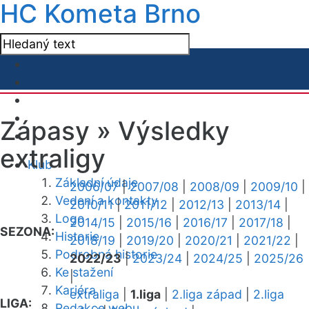
HC Kometa Brno
Zápasy »
Výsledky
extraligy
Klub
Základní údaje
2006/07
|
2007/08
|
2008/09
|
2009/10
|
Vedení a kontakty
2010/11
|
2011/12
|
2012/13
|
2013/14
|
Logo
2014/15
|
2015/16
|
2016/17
|
2017/18
|
SEZONA:
Historie
2018/19
|
2019/20
|
2020/21
|
2021/22
|
Podrobná historie
2022/23
|
2023/24
|
2024/25
|
2025/26
Ke stažení
|
Kariéra
extraliga
|
1.liga
|
2.liga západ
|
2.liga
LIGA:
Redakce webu