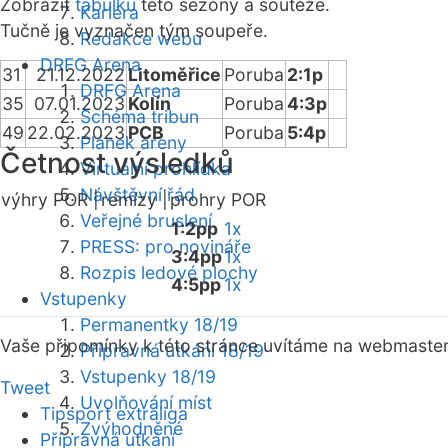
Zobrazit
tabulku
této sezóny a soutěže.
Kariéra
Tučně je vyznačen tým soupeře.
Redakce webu
DRFG Arena
31
21.12.2022
Litoměřice
Poruba
2:1p
DRFG Arena
35
07.01.2023
Kolín
Poruba
4:3p
Schéma tribun
49
22.02.2023
PCB
Poruba
5:4p
Plánek areny
Četnost výsledků
Virtuální prohlídka
Návštěvní řád
výhry POR |
remízy |
prohry POR
Veřejné bruslení
1:2pp
1x
PRESS: pro novináře
3:4pp
1x
Rozpis ledové plochy
4:5pp
1x
Vstupenky
Permanentky 18/19
Vaše připomínky k této stránce uvítáme na webmaste
Přípravná utkání 18/19
Vstupenky 18/19
Tweet
Uvolňování míst
Tipsport extraliga
Zvýhodněné
Přípravná utkání