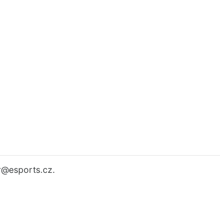
r
@esports.cz.