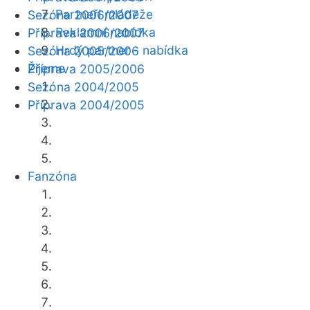
Partneři mládeže
Sezóna 2006/2007
Reklamní nabídka
Příprava 2006/2007
Hrdý partner - nabídka
Sezóna 2005/2006
Žijeme
Příprava 2005/2006
Sezóna 2004/2005
Příprava 2004/2005
Fanzóna