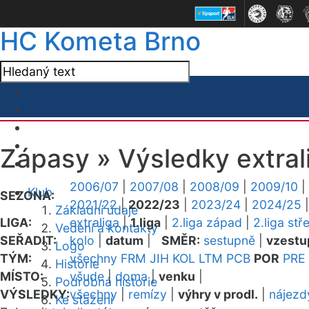
HC Kometa Brno
Zápasy »
Výsledky extral
2006/07
|
2007/08
|
2008/09
|
2009/10
|
Klub
SEZONA:
2021/22
|
2022/23
|
2023/24
|
2024/25
Základní údaje
LIGA:
extraliga
|
1.liga
|
2.liga západ
|
2.liga stř
Vedení a kontakty
SEŘADIT:
kolo
|
datum
|
SMĚR:
sestupně
|
vzestu
Logo
TÝM:
všechny
FRM
JIH
KOL
LTM
PCB
POR
PRE
Historie
MÍSTO:
všude
|
doma
|
venku
|
Podrobná historie
VÝSLEDKY:
všechny
|
remízy
|
výhry v prodl.
|
nájezd
Ke stažení