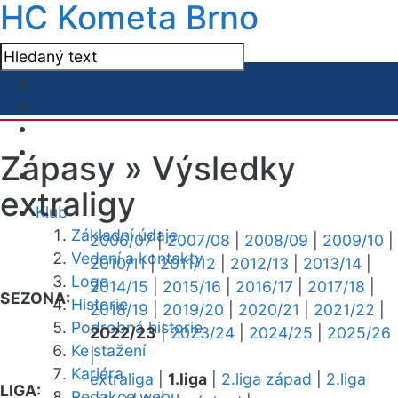
HC Kometa Brno
Zápasy »
Výsledky
extraligy
Klub
Základní údaje
2006/07
|
2007/08
|
2008/09
|
2009/10
|
Vedení a kontakty
2010/11
|
2011/12
|
2012/13
|
2013/14
|
Logo
2014/15
|
2015/16
|
2016/17
|
2017/18
|
SEZONA:
Historie
2018/19
|
2019/20
|
2020/21
|
2021/22
|
Podrobná historie
2022/23
|
2023/24
|
2024/25
|
2025/26
Ke stažení
|
Kariéra
extraliga
|
1.liga
|
2.liga západ
|
2.liga
LIGA:
Redakce webu