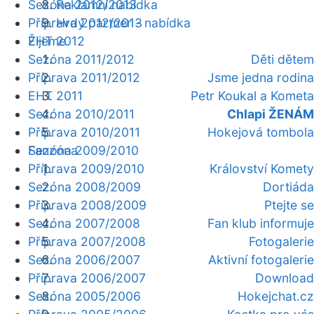
Sezóna 2012/2013
Reklamní nabídka
Příprava 2012/2013
Hrdý partner - nabídka
Žijeme
EHT 2012
Sezóna 2011/2012
Děti dětem
Příprava 2011/2012
Jsme jedna rodina
EHT 2011
Petr Koukal a Kometa
Sezóna 2010/2011
Chlapi ŽENÁM
Příprava 2010/2011
Hokejová tombola
Fanzóna
Sezóna 2009/2010
Příprava 2009/2010
Království Komety
Sezóna 2008/2009
Dortiáda
Příprava 2008/2009
Ptejte se
Sezóna 2007/2008
Fan klub informuje
Příprava 2007/2008
Fotogalerie
Sezóna 2006/2007
Aktivní fotogalerie
Příprava 2006/2007
Download
Sezóna 2005/2006
Hokejchat.cz