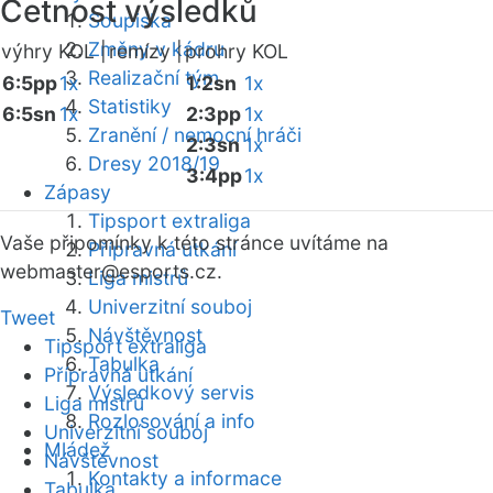
Četnost výsledků
Soupiska
Změny v kádru
výhry KOL |
remízy |
prohry KOL
Realizační tým
6:5pp
1x
1:2sn
1x
Statistiky
6:5sn
1x
2:3pp
1x
Zranění / nemocní hráči
2:3sn
1x
Dresy 2018/19
3:4pp
1x
Zápasy
Tipsport extraliga
Vaše připomínky k této stránce uvítáme na
Přípravná utkání
webmaster
@esports.cz.
Liga mistrů
Univerzitní souboj
Tweet
Návštěvnost
Tipsport extraliga
Tabulka
Přípravná utkání
Výsledkový servis
Liga mistrů
Rozlosování a info
Univerzitní souboj
Mládež
Návštěvnost
Kontakty a informace
Tabulka