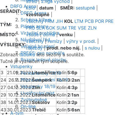
střed
|
2.liga východ
|
DRFG Arena
kolo
|
datum
|
SMĚR:
sestupně
|
SEŘADIT:
DRFG Arena
vzestupně
|
Schéma tribun
všechny
FRM
JIH
KOL
LTM
PCB
POR
PRE
TÝM:
Plánek areny
PRO
SLA
SOK
SUM
TRE
VSE
ZLN
Virtuální prohlídka
MÍSTO:
všude
|
doma
|
venku
|
Návštěvní řád
všechny
|
remízy
|
výhry v prodl.
|
VÝSLEDKY:
Veřejné bruslení
nájezdy
|
prodl. nebo náj.
|
s nulou
|
PRESS: pro novináře
Zobrazit
tabulku
této sezóny a soutěže.
Rozpis ledové plochy
Tučně je vyznačen tým soupeře.
Vstupenky
3
21.09.2022
Litoměřice
Kolín
5:6p
Permanentky 18/19
Přípravná utkání 18/19
24
26.11.2022
Šumperk
Kolín
3:2sn
Vstupenky 18/19
27
04.12.2022
Zlín
Kolín
4:3p
Uvolňování míst
29
10.12.2022
Litoměřice
Kolín
2:1sn
Zvýhodněné
38
14.01.2023
Sokolov
Kolín
3:2p
On-line
43
30.01.2023
Třebíč
Kolín
5:6sn
A-tým