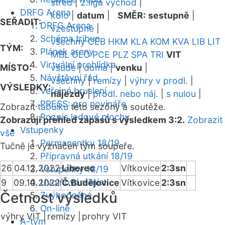
střed
|
2.liga východ
|
DRFG Arena
kolo
|
datum
|
SMĚR:
sestupně
|
SEŘADIT:
DRFG Arena
vzestupně
|
Schéma tribun
všechny
CEB
HKM
KLA
KOM
KVA
LIB
LIT
TÝM:
Plánek areny
MBL
OLO
PCE
PLZ
SPA
TRI
VIT
Virtuální prohlídka
MÍSTO:
všude
|
doma
|
venku
|
Návštěvní řád
všechny
|
remízy
|
výhry v prodl.
|
VÝSLEDKY:
Veřejné bruslení
nájezdy
|
prodl. nebo náj.
|
s nulou
|
PRESS: pro novináře
Zobrazit
tabulku
této sezóny a soutěže.
Rozpis ledové plochy
Zobrazuji přehled zápasů s výsledkem 3:2.
Zobrazit
Vstupenky
vše
Permanentky 18/19
Tučně je vyznačen tým soupeře.
Přípravná utkání 18/19
26
04.12.2022
Liberec
Vítkovice
2:3sn
Vstupenky 18/19
Uvolňování míst
9
09.10.2022
Č.Budějovice
Vítkovice
2:3sn
Četnost výsledků
Zvýhodněné
On-line
výhry VIT |
remízy |
prohry VIT
A-tým