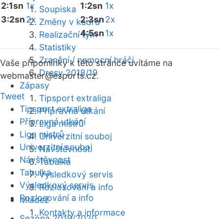
2:1sn
1x
1:2sn
1x
Soupiska
3:2sn
2x
2:3sn
2x
Změny v kádru
4:5sn
1x
Realizační tým
Statistiky
Zranění / nemocní hráči
Vaše připomínky k této stránce uvítáme na
Dresy 2018/19
webmaster
@esports.cz.
Zápasy
Tweet
Tipsport extraliga
Tipsport extraliga
Přípravná utkání
Přípravná utkání
Liga mistrů
Liga mistrů
Univerzitní souboj
Univerzitní souboj
Návštěvnost
Návštěvnost
Tabulka
Tabulka
Výsledkový servis
Výsledkový servis
Rozlosování a info
Rozlosování a info
Mládež
Kontakty a informace
Sezóna 2019/2020