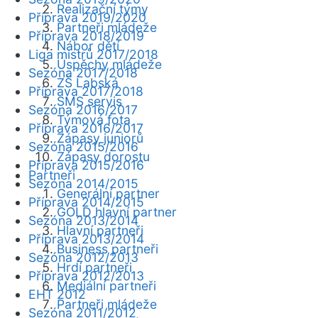
Realizační týmy
Příprava 2019/2020
Partneři mládeže
Příprava 2018/2019
Nábor dětí
Liga mistrů 2017/2018
Úspěchy mládeže
Sezóna 2017/2018
ZŠ Labská
Příprava 2017/2018
SMS servis
Sezóna 2016/2017
Týmová fota
Příprava 2016/2017
Zápasy juniorů
Sezóna 2015/2016
Zápasy dorostu
Příprava 2015/2016
Partneři
Sezóna 2014/2015
Generální partner
Příprava 2014/2015
GOLD hlavní partner
Sezóna 2013/2014
Hlavní partneři
Příprava 2013/2014
Business partneři
Sezóna 2012/2013
Hrdí partneři
Příprava 2012/2013
Mediální partneři
EHT 2012
Partneři mládeže
Sezóna 2011/2012