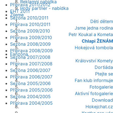
Reklamní nabídka
Příprava 2011/2012
Hrdý partner - nabídka
EHT 2011
Žijeme
Sezóna 2010/2011
Děti dětem
Příprava 2010/2011
Jsme jedna rodina
Sezóna 2009/2010
Petr Koukal a Kometa
Příprava 2009/2010
Chlapi ŽENÁM
Sezóna 2008/2009
Hokejová tombola
Příprava 2008/2009
Fanzóna
Sezóna 2007/2008
Království Komety
Příprava 2007/2008
Dortiáda
Sezóna 2006/2007
Ptejte se
Příprava 2006/2007
Fan klub informuje
Sezóna 2005/2006
Fotogalerie
Příprava 2005/2006
Aktivní fotogalerie
Sezóna 2004/2005
Download
Příprava 2004/2005
Hokejchat.cz