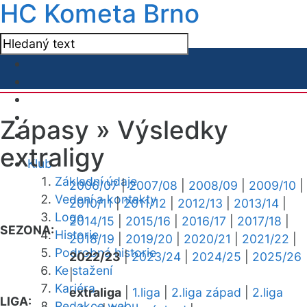
HC Kometa Brno
Zápasy »
Výsledky
extraligy
Klub
Základní údaje
2006/07
|
2007/08
|
2008/09
|
2009/10
|
Vedení a kontakty
2010/11
|
2011/12
|
2012/13
|
2013/14
|
Logo
2014/15
|
2015/16
|
2016/17
|
2017/18
|
SEZONA:
Historie
2018/19
|
2019/20
|
2020/21
|
2021/22
|
Podrobná historie
2022/23
|
2023/24
|
2024/25
|
2025/26
Ke stažení
|
Kariéra
extraliga
|
1.liga
|
2.liga západ
|
2.liga
LIGA:
Redakce webu