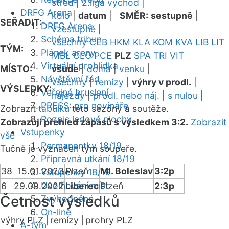
střed
|
2.liga východ
|
DRFG Arena
kolo
|
datum
|
SMĚR:
sestupně
|
SEŘADIT:
DRFG Arena
vzestupně
|
Schéma tribun
všechny
CEB
HKM
KLA
KOM
KVA
LIB
LIT
TÝM:
Plánek areny
MBL
OLO
PCE
PLZ
SPA
TRI
VIT
Virtuální prohlídka
MÍSTO:
všude
|
doma
|
venku
|
Návštěvní řád
všechny
|
remízy
|
výhry v prodl.
|
VÝSLEDKY:
Veřejné bruslení
nájezdy
|
prodl. nebo náj.
|
s nulou
|
PRESS: pro novináře
Zobrazit
tabulku
této sezóny a soutěže.
Rozpis ledové plochy
Zobrazuji přehled zápasů s výsledkem 3:2.
Zobrazit
Vstupenky
vše
Permanentky 18/19
Tučně je vyznačen tým soupeře.
Přípravná utkání 18/19
38
15.01.2023
Plzeň
Ml. Boleslav
3:2p
Vstupenky 18/19
Uvolňování míst
6
29.09.2022
Liberec
Plzeň
2:3p
Četnost výsledků
Zvýhodněné
On-line
výhry PLZ |
remízy |
prohry PLZ
A-tým