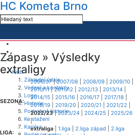
HC Kometa Brno
Zápasy »
Výsledky
extraligy
Klub
Základní údaje
2006/07
|
2007/08
|
2008/09
|
2009/10
|
Vedení a kontakty
2010/11
|
2011/12
|
2012/13
|
2013/14
|
Logo
2014/15
|
2015/16
|
2016/17
|
2017/18
|
SEZONA:
Historie
2018/19
|
2019/20
|
2020/21
|
2021/22
|
Podrobná historie
2022/23
|
2023/24
|
2024/25
|
2025/26
Ke stažení
|
Kariéra
extraliga
|
1.liga
|
2.liga západ
|
2.liga
LIGA:
Redakce webu