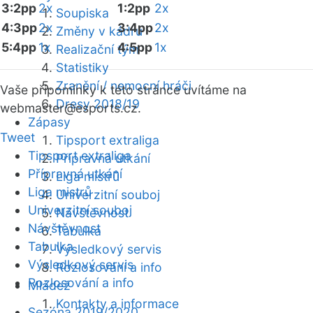
3:2pp
2x
1:2pp
2x
Soupiska
4:3pp
2x
3:4pp
2x
Změny v kádru
5:4pp
1x
4:5pp
1x
Realizační tým
Statistiky
Zranění / nemocní hráči
Vaše připomínky k této stránce uvítáme na
Dresy 2018/19
webmaster
@esports.cz.
Zápasy
Tweet
Tipsport extraliga
Tipsport extraliga
Přípravná utkání
Přípravná utkání
Liga mistrů
Liga mistrů
Univerzitní souboj
Univerzitní souboj
Návštěvnost
Návštěvnost
Tabulka
Tabulka
Výsledkový servis
Výsledkový servis
Rozlosování a info
Rozlosování a info
Mládež
Kontakty a informace
Sezóna 2019/2020