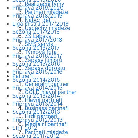
Realizační týmy
Příprava 2019/2020
Partneři mládeže
Příprava 2018/2019
Nábor dětí
Liga mistrů 2017/2018
Úspěchy mládeže
Sezóna 2017/2018
ZŠ Labská
Příprava 2017/2018
SMS servis
Sezóna 2016/2017
Týmová fota
Příprava 2016/2017
Zápasy juniorů
Sezóna 2015/2016
Zápasy dorostu
Příprava 2015/2016
Partneři
Sezóna 2014/2015
Generální partner
Příprava 2014/2015
GOLD hlavní partner
Sezóna 2013/2014
Hlavní partneři
Příprava 2013/2014
Business partneři
Sezóna 2012/2013
Hrdí partneři
Příprava 2012/2013
Mediální partneři
EHT 2012
Partneři mládeže
Sezóna 2011/2012