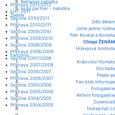
Reklamní nabídka
Příprava 2011/2012
Hrdý partner - nabídka
EHT 2011
Žijeme
Sezóna 2010/2011
Děti dětem
Příprava 2010/2011
Jsme jedna rodina
Sezóna 2009/2010
Petr Koukal a Kometa
Příprava 2009/2010
Chlapi ŽENÁM
Sezóna 2008/2009
Hokejová tombola
Příprava 2008/2009
Fanzóna
Sezóna 2007/2008
Království Komety
Příprava 2007/2008
Dortiáda
Sezóna 2006/2007
Ptejte se
Příprava 2006/2007
Fan klub informuje
Sezóna 2005/2006
Fotogalerie
Příprava 2005/2006
Aktivní fotogalerie
Sezóna 2004/2005
Download
Příprava 2004/2005
Hokejchat.cz