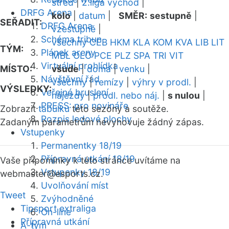
střed
|
2.liga východ
|
DRFG Arena
kolo
|
datum
|
SMĚR:
sestupně
|
SEŘADIT:
DRFG Arena
vzestupně
|
Schéma tribun
všechny
CEB
HKM
KLA
KOM
KVA
LIB
LIT
TÝM:
Plánek areny
MBL
OLO
PCE
PLZ
SPA
TRI
VIT
Virtuální prohlídka
MÍSTO:
všude
|
doma
|
venku
|
Návštěvní řád
všechny
|
remízy
|
výhry v prodl.
|
VÝSLEDKY:
Veřejné bruslení
nájezdy
|
prodl. nebo náj.
|
s nulou
|
PRESS: pro novináře
Zobrazit
tabulku
této sezóny a soutěže.
Rozpis ledové plochy
Zadaným parametrům nevyhovuje žádný zápas.
Vstupenky
Permanentky 18/19
Přípravná utkání 18/19
Vaše připomínky k této stránce uvítáme na
Vstupenky 18/19
webmaster
@esports.cz.
Uvolňování míst
Tweet
Zvýhodněné
Tipsport extraliga
On-line
Přípravná utkání
A-tým