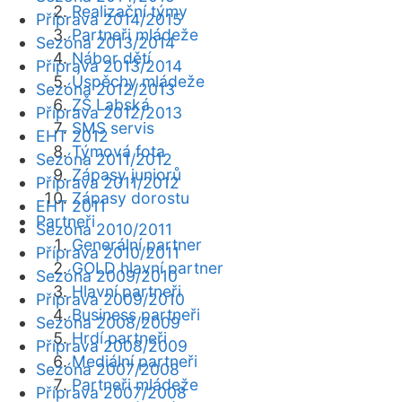
Realizační týmy
Příprava 2014/2015
Partneři mládeže
Sezóna 2013/2014
Nábor dětí
Příprava 2013/2014
Úspěchy mládeže
Sezóna 2012/2013
ZŠ Labská
Příprava 2012/2013
SMS servis
EHT 2012
Týmová fota
Sezóna 2011/2012
Zápasy juniorů
Příprava 2011/2012
Zápasy dorostu
EHT 2011
Partneři
Sezóna 2010/2011
Generální partner
Příprava 2010/2011
GOLD hlavní partner
Sezóna 2009/2010
Hlavní partneři
Příprava 2009/2010
Business partneři
Sezóna 2008/2009
Hrdí partneři
Příprava 2008/2009
Mediální partneři
Sezóna 2007/2008
Partneři mládeže
Příprava 2007/2008