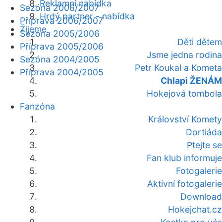
Reklamní nabídka
Sezóna 2006/2007
Hrdý partner - nabídka
Příprava 2006/2007
Žijeme
Sezóna 2005/2006
Děti dětem
Příprava 2005/2006
Jsme jedna rodina
Sezóna 2004/2005
Petr Koukal a Kometa
Příprava 2004/2005
Chlapi ŽENÁM
Hokejová tombola
Fanzóna
Království Komety
Dortiáda
Ptejte se
Fan klub informuje
Fotogalerie
Aktivní fotogalerie
Download
Hokejchat.cz