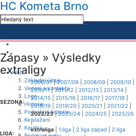
HC Kometa Brno
Zápasy »
Výsledky
extraligy
Klub
Základní údaje
2006/07
|
2007/08
|
2008/09
|
2009/10
|
Vedení a kontakty
2010/11
|
2011/12
|
2012/13
|
2013/14
|
Logo
2014/15
|
2015/16
|
2016/17
|
2017/18
|
SEZONA:
Historie
2018/19
|
2019/20
|
2020/21
|
2021/22
|
Podrobná historie
2022/23
|
2023/24
|
2024/25
|
2025/26
Ke stažení
|
Kariéra
extraliga
|
1.liga
|
2.liga západ
|
2.liga
LIGA:
Redakce webu