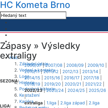
HC Kometa Brno
Zápasy »
Výsledky
extraligy
Klub
Základní údaje
2006/07
|
2007/08
|
2008/09
|
2009/10
|
Vedení a kontakty
2010/11
|
2011/12
|
2012/13
|
2013/14
|
Logo
2014/15
|
2015/16
|
2016/17
|
2017/18
|
SEZONA:
Historie
2018/19
|
2019/20
|
2020/21
|
2021/22
|
Podrobná historie
2022/23
|
2023/24
|
2024/25
|
2025/26
Ke stažení
|
Kariéra
extraliga
|
1.liga
|
2.liga západ
|
2.liga
LIGA:
Redakce webu