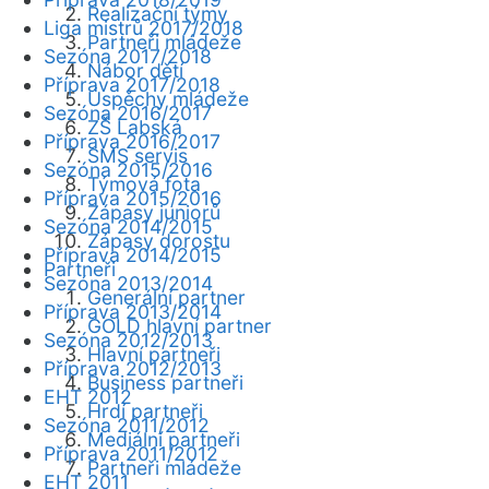
Realizační týmy
Liga mistrů 2017/2018
Partneři mládeže
Sezóna 2017/2018
Nábor dětí
Příprava 2017/2018
Úspěchy mládeže
Sezóna 2016/2017
ZŠ Labská
Příprava 2016/2017
SMS servis
Sezóna 2015/2016
Týmová fota
Příprava 2015/2016
Zápasy juniorů
Sezóna 2014/2015
Zápasy dorostu
Příprava 2014/2015
Partneři
Sezóna 2013/2014
Generální partner
Příprava 2013/2014
GOLD hlavní partner
Sezóna 2012/2013
Hlavní partneři
Příprava 2012/2013
Business partneři
EHT 2012
Hrdí partneři
Sezóna 2011/2012
Mediální partneři
Příprava 2011/2012
Partneři mládeže
EHT 2011