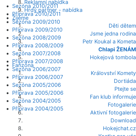
Reklamní nabídka
Sezóna 2010/2011
Hrdý partner - nabídka
Příprava 2010/2011
Žijeme
Sezóna 2009/2010
Děti dětem
Příprava 2009/2010
Jsme jedna rodina
Sezóna 2008/2009
Petr Koukal a Kometa
Příprava 2008/2009
Chlapi ŽENÁM
Sezóna 2007/2008
Hokejová tombola
Příprava 2007/2008
Fanzóna
Sezóna 2006/2007
Království Komety
Příprava 2006/2007
Dortiáda
Sezóna 2005/2006
Ptejte se
Příprava 2005/2006
Fan klub informuje
Sezóna 2004/2005
Fotogalerie
Příprava 2004/2005
Aktivní fotogalerie
Download
Hokejchat.cz