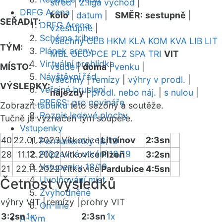
střed
|
2.liga východ
|
DRFG Arena
kolo
|
datum
|
SMĚR:
sestupně
|
SEŘADIT:
DRFG Arena
vzestupně
|
Schéma tribun
všechny
CEB
HKM
KLA
KOM
KVA
LIB
LIT
TÝM:
Plánek areny
MBL
OLO
PCE
PLZ
SPA
TRI
VIT
Virtuální prohlídka
MÍSTO:
všude
|
doma
|
venku
|
Návštěvní řád
všechny
|
remízy
|
výhry v prodl.
|
VÝSLEDKY:
Veřejné bruslení
nájezdy
|
prodl. nebo náj.
|
s nulou
|
PRESS: pro novináře
Zobrazit
tabulku
této sezóny a soutěže.
Rozpis ledové plochy
Tučně je vyznačen tým soupeře.
Vstupenky
40
22.01.2023
Vítkovice
Litvínov
2:3sn
Permanentky 18/19
Přípravná utkání 18/19
28
11.12.2022
Vítkovice
Plzeň
3:2sn
Vstupenky 18/19
21
22.11.2022
Vítkovice
Pardubice
4:5sn
Uvolňování míst
Četnost výsledků
Zvýhodněné
výhry VIT |
remízy |
prohry VIT
On-line
3:2sn
1x
2:3sn
1x
A-tým