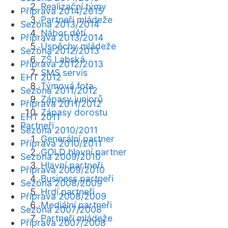
Realizační týmy
Příprava 2014/2015
Partneři mládeže
Sezóna 2013/2014
Nábor dětí
Příprava 2013/2014
Úspěchy mládeže
Sezóna 2012/2013
ZŠ Labská
Příprava 2012/2013
SMS servis
EHT 2012
Týmová fota
Sezóna 2011/2012
Zápasy juniorů
Příprava 2011/2012
Zápasy dorostu
EHT 2011
Partneři
Sezóna 2010/2011
Generální partner
Příprava 2010/2011
GOLD hlavní partner
Sezóna 2009/2010
Hlavní partneři
Příprava 2009/2010
Business partneři
Sezóna 2008/2009
Hrdí partneři
Příprava 2008/2009
Mediální partneři
Sezóna 2007/2008
Partneři mládeže
Příprava 2007/2008