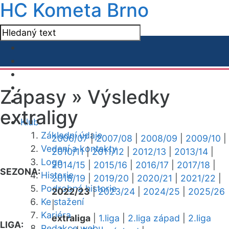
HC Kometa Brno
Zápasy »
Výsledky
extraligy
Klub
Základní údaje
2006/07
|
2007/08
|
2008/09
|
2009/10
|
Vedení a kontakty
2010/11
|
2011/12
|
2012/13
|
2013/14
|
Logo
2014/15
|
2015/16
|
2016/17
|
2017/18
|
SEZONA:
Historie
2018/19
|
2019/20
|
2020/21
|
2021/22
|
Podrobná historie
2022/23
|
2023/24
|
2024/25
|
2025/26
Ke stažení
|
Kariéra
extraliga
|
1.liga
|
2.liga západ
|
2.liga
LIGA:
Redakce webu