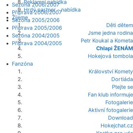
Reklamní nabídka
Sezóna 2006/2007
Hrdý partner - nabídka
Příprava 2006/2007
Žijeme
Sezóna 2005/2006
Děti dětem
Příprava 2005/2006
Jsme jedna rodina
Sezóna 2004/2005
Petr Koukal a Kometa
Příprava 2004/2005
Chlapi ŽENÁM
Hokejová tombola
Fanzóna
Království Komety
Dortiáda
Ptejte se
Fan klub informuje
Fotogalerie
Aktivní fotogalerie
Download
Hokejchat.cz