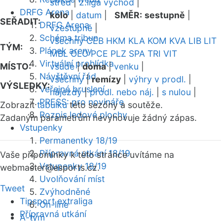
střed
|
2.liga východ
|
DRFG Arena
kolo
|
datum
|
SMĚR:
sestupně
|
SEŘADIT:
DRFG Arena
vzestupně
|
Schéma tribun
všechny
CEB
HKM
KLA
KOM
KVA
LIB
LIT
TÝM:
Plánek areny
MBL
OLO
PCE
PLZ
SPA
TRI
VIT
Virtuální prohlídka
MÍSTO:
všude
|
doma
|
venku
|
Návštěvní řád
všechny
|
remízy
|
výhry v prodl.
|
VÝSLEDKY:
Veřejné bruslení
nájezdy
|
prodl. nebo náj.
|
s nulou
|
PRESS: pro novináře
Zobrazit
tabulku
této sezóny a soutěže.
Rozpis ledové plochy
Zadaným parametrům nevyhovuje žádný zápas.
Vstupenky
Permanentky 18/19
Přípravná utkání 18/19
Vaše připomínky k této stránce uvítáme na
Vstupenky 18/19
webmaster
@esports.cz.
Uvolňování míst
Tweet
Zvýhodněné
Tipsport extraliga
On-line
Přípravná utkání
A-tým