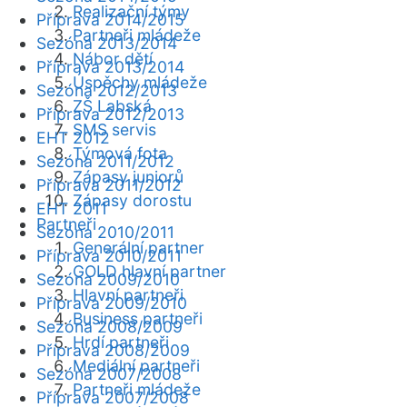
Realizační týmy
Příprava 2014/2015
Partneři mládeže
Sezóna 2013/2014
Nábor dětí
Příprava 2013/2014
Úspěchy mládeže
Sezóna 2012/2013
ZŠ Labská
Příprava 2012/2013
SMS servis
EHT 2012
Týmová fota
Sezóna 2011/2012
Zápasy juniorů
Příprava 2011/2012
Zápasy dorostu
EHT 2011
Partneři
Sezóna 2010/2011
Generální partner
Příprava 2010/2011
GOLD hlavní partner
Sezóna 2009/2010
Hlavní partneři
Příprava 2009/2010
Business partneři
Sezóna 2008/2009
Hrdí partneři
Příprava 2008/2009
Mediální partneři
Sezóna 2007/2008
Partneři mládeže
Příprava 2007/2008