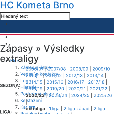
HC Kometa Brno
Zápasy »
Výsledky
extraligy
Klub
Základní údaje
2006/07
|
2007/08
|
2008/09
|
2009/10
|
Vedení a kontakty
2010/11
|
2011/12
|
2012/13
|
2013/14
|
Logo
2014/15
|
2015/16
|
2016/17
|
2017/18
|
SEZONA:
Historie
2018/19
|
2019/20
|
2020/21
|
2021/22
|
Podrobná historie
2022/23
|
2023/24
|
2024/25
|
2025/26
Ke stažení
|
Kariéra
extraliga
|
1.liga
|
2.liga západ
|
2.liga
LIGA:
Redakce webu