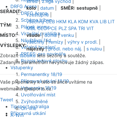
střed
|
2.liga východ
|
DRFG Arena
kolo
|
datum
|
SMĚR:
sestupně
|
SEŘADIT:
DRFG Arena
vzestupně
|
Schéma tribun
všechny
CEB
HKM
KLA
KOM
KVA
LIB
LIT
TÝM:
Plánek areny
MBL
OLO
PCE
PLZ
SPA
TRI
VIT
Virtuální prohlídka
MÍSTO:
všude
|
doma
|
venku
|
Návštěvní řád
všechny
|
remízy
|
výhry v prodl.
|
VÝSLEDKY:
Veřejné bruslení
nájezdy
|
prodl. nebo náj.
|
s nulou
|
PRESS: pro novináře
Zobrazit
tabulku
této sezóny a soutěže.
Rozpis ledové plochy
Zadaným parametrům nevyhovuje žádný zápas.
Vstupenky
Permanentky 18/19
Přípravná utkání 18/19
Vaše připomínky k této stránce uvítáme na
Vstupenky 18/19
webmaster
@esports.cz.
Uvolňování míst
Tweet
Zvýhodněné
Tipsport extraliga
On-line
Přípravná utkání
A-tým