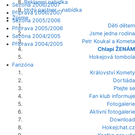
Reklamní nabídka
Sezóna 2006/2007
Hrdý partner - nabídka
Příprava 2006/2007
Žijeme
Sezóna 2005/2006
Děti dětem
Příprava 2005/2006
Jsme jedna rodina
Sezóna 2004/2005
Petr Koukal a Kometa
Příprava 2004/2005
Chlapi ŽENÁM
Hokejová tombola
Fanzóna
Království Komety
Dortiáda
Ptejte se
Fan klub informuje
Fotogalerie
Aktivní fotogalerie
Download
Hokejchat.cz