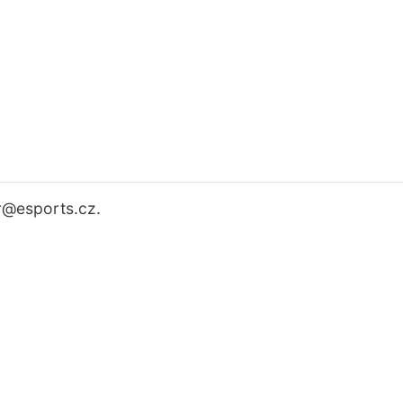
r
@esports.cz.