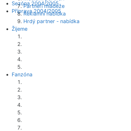
Sezóna 2004/2005
Partneři mládeže
Příprava 2004/2005
Reklamní nabídka
Hrdý partner - nabídka
Žijeme
Fanzóna