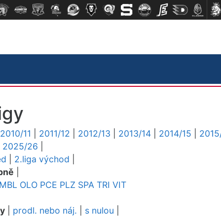
igy
2010/11
|
2011/12
|
2012/13
|
2013/14
|
2014/15
|
2015
|
2025/26
|
ed
|
2.liga východ
|
pně
|
MBL
OLO
PCE
PLZ
SPA
TRI
VIT
dy
|
prodl. nebo náj.
|
s nulou
|