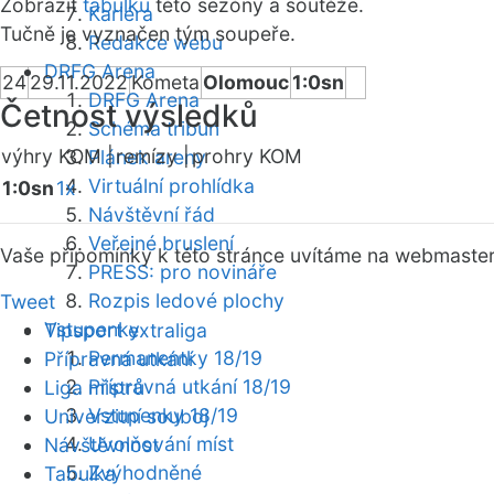
Zobrazit
tabulku
této sezóny a soutěže.
Kariéra
Tučně je vyznačen tým soupeře.
Redakce webu
DRFG Arena
24
29.11.2022
Kometa
Olomouc
1:0sn
DRFG Arena
Četnost výsledků
Schéma tribun
výhry KOM |
remízy |
prohry KOM
Plánek areny
Virtuální prohlídka
1:0sn
1x
Návštěvní řád
Veřejné bruslení
Vaše připomínky k této stránce uvítáme na webmaste
PRESS: pro novináře
Rozpis ledové plochy
Tweet
Vstupenky
Tipsport extraliga
Permanentky 18/19
Přípravná utkání
Přípravná utkání 18/19
Liga mistrů
Vstupenky 18/19
Univerzitní souboj
Uvolňování míst
Návštěvnost
Zvýhodněné
Tabulka