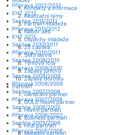
Mládež
Příprava 2012/2013
Kontakty a informace
EHT 2012
Realizační týmy
Sezóna 2011/2012
Partneři mládeže
Příprava 2011/2012
Nábor dětí
EHT 2011
Úspěchy mládeže
Sezóna 2010/2011
ZŠ Labská
Příprava 2010/2011
SMS servis
Sezóna 2009/2010
Týmová fota
Příprava 2009/2010
Zápasy juniorů
Sezóna 2008/2009
Zápasy dorostu
Příprava 2008/2009
Partneři
Sezóna 2007/2008
Generální partner
Příprava 2007/2008
GOLD hlavní partner
Sezóna 2006/2007
Hlavní partneři
Příprava 2006/2007
Business partneři
Sezóna 2005/2006
Hrdí partneři
Příprava 2005/2006
Mediální partneři