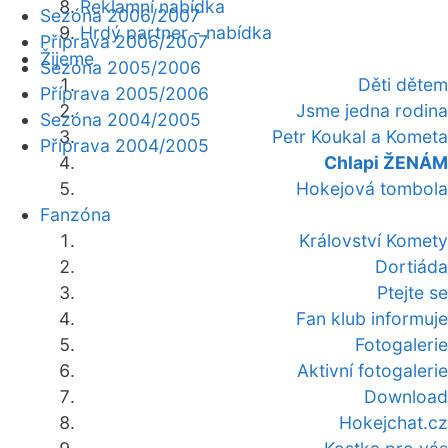
Reklamní nabídka
Sezóna 2006/2007
Hrdý partner - nabídka
Příprava 2006/2007
Žijeme
Sezóna 2005/2006
Děti dětem
Příprava 2005/2006
Jsme jedna rodina
Sezóna 2004/2005
Petr Koukal a Kometa
Příprava 2004/2005
Chlapi ŽENÁM
Hokejová tombola
Fanzóna
Království Komety
Dortiáda
Ptejte se
Fan klub informuje
Fotogalerie
Aktivní fotogalerie
Download
Hokejchat.cz