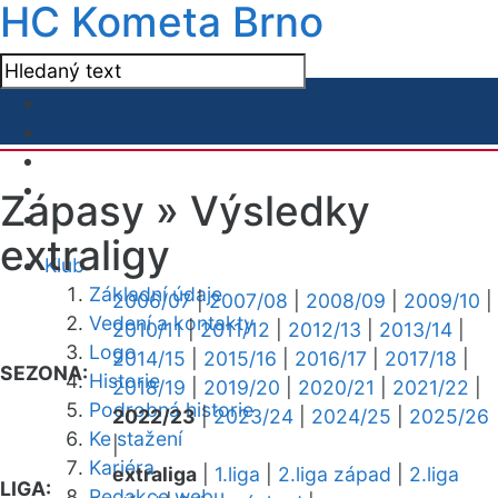
HC Kometa Brno
Zápasy »
Výsledky
extraligy
Klub
Základní údaje
2006/07
|
2007/08
|
2008/09
|
2009/10
|
Vedení a kontakty
2010/11
|
2011/12
|
2012/13
|
2013/14
|
Logo
2014/15
|
2015/16
|
2016/17
|
2017/18
|
SEZONA:
Historie
2018/19
|
2019/20
|
2020/21
|
2021/22
|
Podrobná historie
2022/23
|
2023/24
|
2024/25
|
2025/26
Ke stažení
|
Kariéra
extraliga
|
1.liga
|
2.liga západ
|
2.liga
LIGA:
Redakce webu