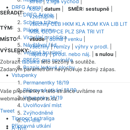
střed
|
2.liga východ
|
DRFG Arena
kolo
|
datum
|
SMĚR:
sestupně
|
SEŘADIT:
DRFG Arena
vzestupně
|
Schéma tribun
všechny
CEB
HKM
KLA
KOM
KVA
LIB
LIT
TÝM:
Plánek areny
MBL
OLO
PCE
PLZ
SPA
TRI
VIT
Virtuální prohlídka
MÍSTO:
všude
|
doma
|
venku
|
Návštěvní řád
všechny
|
remízy
|
výhry v prodl.
|
VÝSLEDKY:
Veřejné bruslení
nájezdy
|
prodl. nebo náj.
|
s nulou
|
PRESS: pro novináře
Zobrazit
tabulku
této sezóny a soutěže.
Rozpis ledové plochy
Zadaným parametrům nevyhovuje žádný zápas.
Vstupenky
Permanentky 18/19
Přípravná utkání 18/19
Vaše připomínky k této stránce uvítáme na
Vstupenky 18/19
webmaster
@esports.cz.
Uvolňování míst
Tweet
Zvýhodněné
Tipsport extraliga
On-line
Přípravná utkání
A-tým