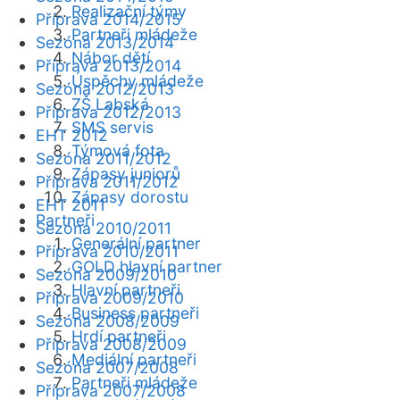
Realizační týmy
Příprava 2014/2015
Partneři mládeže
Sezóna 2013/2014
Nábor dětí
Příprava 2013/2014
Úspěchy mládeže
Sezóna 2012/2013
ZŠ Labská
Příprava 2012/2013
SMS servis
EHT 2012
Týmová fota
Sezóna 2011/2012
Zápasy juniorů
Příprava 2011/2012
Zápasy dorostu
EHT 2011
Partneři
Sezóna 2010/2011
Generální partner
Příprava 2010/2011
GOLD hlavní partner
Sezóna 2009/2010
Hlavní partneři
Příprava 2009/2010
Business partneři
Sezóna 2008/2009
Hrdí partneři
Příprava 2008/2009
Mediální partneři
Sezóna 2007/2008
Partneři mládeže
Příprava 2007/2008