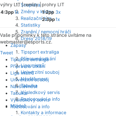
výhry LIT |
remízy |
prohry LIT
Soupiska
Změny v kádru
4:3pp
1x
1:2pp
3x
Realizační tým
2:3pp
1x
Statistiky
Zranění / nemocní hráči
Vaše připomínky k této stránce uvítáme na
Dresy 2018/19
webmaster
@esports.cz.
Zápasy
Tipsport extraliga
Tweet
Přípravná utkání
Tipsport extraliga
Liga mistrů
Přípravná utkání
Univerzitní souboj
Liga mistrů
Návštěvnost
Univerzitní souboj
Tabulka
Návštěvnost
Výsledkový servis
Tabulka
Rozlosování a info
Výsledkový servis
Mládež
Rozlosování a info
Kontakty a informace