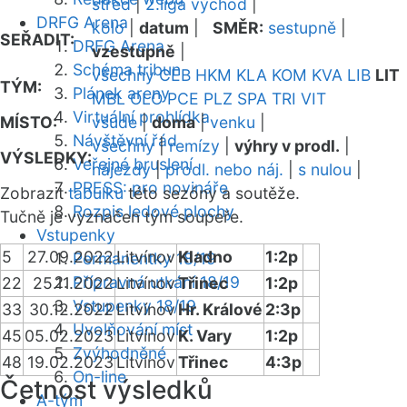
střed
|
2.liga východ
|
DRFG Arena
kolo
|
datum
|
SMĚR:
sestupně
|
SEŘADIT:
DRFG Arena
vzestupně
|
Schéma tribun
všechny
CEB
HKM
KLA
KOM
KVA
LIB
LIT
TÝM:
Plánek areny
MBL
OLO
PCE
PLZ
SPA
TRI
VIT
Virtuální prohlídka
MÍSTO:
všude
|
doma
|
venku
|
Návštěvní řád
všechny
|
remízy
|
výhry v prodl.
|
VÝSLEDKY:
Veřejné bruslení
nájezdy
|
prodl. nebo náj.
|
s nulou
|
PRESS: pro novináře
Zobrazit
tabulku
této sezóny a soutěže.
Rozpis ledové plochy
Tučně je vyznačen tým soupeře.
Vstupenky
5
27.09.2022
Litvínov
Kladno
1:2p
Permanentky 18/19
Přípravná utkání 18/19
22
25.11.2022
Litvínov
Třinec
1:2p
Vstupenky 18/19
33
30.12.2022
Litvínov
Hr. Králové
2:3p
Uvolňování míst
45
05.02.2023
Litvínov
K. Vary
1:2p
Zvýhodněné
48
19.02.2023
Litvínov
Třinec
4:3p
On-line
Četnost výsledků
A-tým