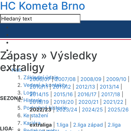
HC Kometa Brno
Zápasy »
Výsledky
extraligy
Klub
Základní údaje
2006/07
|
2007/08
|
2008/09
|
2009/10
|
Vedení a kontakty
2010/11
|
2011/12
|
2012/13
|
2013/14
|
Logo
2014/15
|
2015/16
|
2016/17
|
2017/18
|
SEZONA:
Historie
2018/19
|
2019/20
|
2020/21
|
2021/22
|
Podrobná historie
2022/23
|
2023/24
|
2024/25
|
2025/26
Ke stažení
|
Kariéra
extraliga
|
1.liga
|
2.liga západ
|
2.liga
LIGA:
Redakce webu