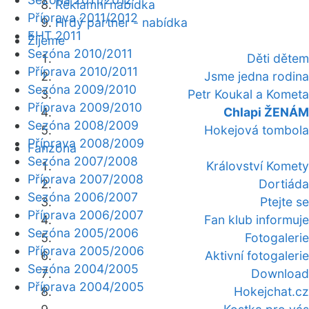
Reklamní nabídka
Příprava 2011/2012
Hrdý partner - nabídka
EHT 2011
Žijeme
Sezóna 2010/2011
Děti dětem
Příprava 2010/2011
Jsme jedna rodina
Sezóna 2009/2010
Petr Koukal a Kometa
Příprava 2009/2010
Chlapi ŽENÁM
Sezóna 2008/2009
Hokejová tombola
Příprava 2008/2009
Fanzóna
Sezóna 2007/2008
Království Komety
Příprava 2007/2008
Dortiáda
Sezóna 2006/2007
Ptejte se
Příprava 2006/2007
Fan klub informuje
Sezóna 2005/2006
Fotogalerie
Příprava 2005/2006
Aktivní fotogalerie
Sezóna 2004/2005
Download
Příprava 2004/2005
Hokejchat.cz