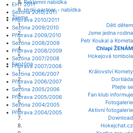
Reklamní nabídka
EHT 2011
Hrdý partner - nabídka
Sezóna 2010/2011
Žijeme
Příprava 2010/2011
Děti dětem
Sezóna 2009/2010
Jsme jedna rodina
Příprava 2009/2010
Petr Koukal a Kometa
Sezóna 2008/2009
Chlapi ŽENÁM
Příprava 2008/2009
Hokejová tombola
Sezóna 2007/2008
Fanzóna
Příprava 2007/2008
Království Komety
Sezóna 2006/2007
Dortiáda
Příprava 2006/2007
Ptejte se
Sezóna 2005/2006
Fan klub informuje
Příprava 2005/2006
Fotogalerie
Sezóna 2004/2005
Aktivní fotogalerie
Příprava 2004/2005
Download
Hokejchat.cz