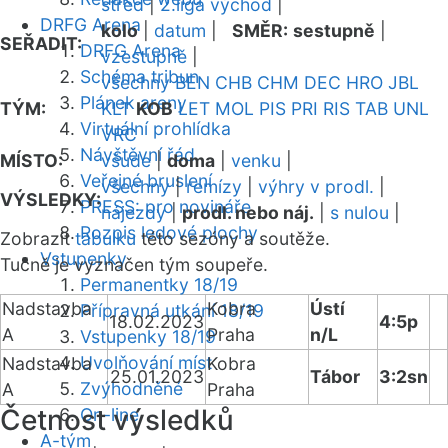
střed
|
2.liga východ
|
DRFG Arena
kolo
|
datum
|
SMĚR:
sestupně
|
SEŘADIT:
DRFG Arena
vzestupně
|
Schéma tribun
všechny
BEN
CHB
CHM
DEC
HRO
JBL
Plánek areny
TÝM:
KLT
KOB
LET
MOL
PIS
PRI
RIS
TAB
UNL
Virtuální prohlídka
VRC
Návštěvní řád
MÍSTO:
všude
|
doma
|
venku
|
Veřejné bruslení
všechny
|
remízy
|
výhry v prodl.
|
VÝSLEDKY:
PRESS: pro novináře
nájezdy
|
prodl. nebo náj.
|
s nulou
|
Rozpis ledové plochy
Zobrazit
tabulku
této sezóny a soutěže.
Vstupenky
Tučně je vyznačen tým soupeře.
Permanentky 18/19
Nadstavba
Kobra
Ústí
Přípravná utkání 18/19
18.02.2023
4:5p
A
Praha
n/L
Vstupenky 18/19
Uvolňování míst
Nadstavba
Kobra
25.01.2023
Tábor
3:2sn
Zvýhodněné
A
Praha
Četnost výsledků
On-line
A-tým