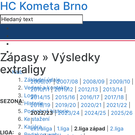
HC Kometa Brno
Zápasy »
Výsledky
extraligy
Klub
Základní údaje
2006/07
|
2007/08
|
2008/09
|
2009/10
|
Vedení a kontakty
2010/11
|
2011/12
|
2012/13
|
2013/14
|
Logo
2014/15
|
2015/16
|
2016/17
|
2017/18
|
SEZONA:
Historie
2018/19
|
2019/20
|
2020/21
|
2021/22
|
Podrobná historie
2022/23
|
2023/24
|
2024/25
|
2025/26
Ke stažení
|
Kariéra
extraliga
|
1.liga
|
2.liga západ
|
2.liga
LIGA:
Redakce webu