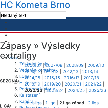
HC Kometa Brno
Zápasy »
Výsledky
extraligy
Klub
Základní údaje
2006/07
|
2007/08
|
2008/09
|
2009/10
|
Vedení a kontakty
2010/11
|
2011/12
|
2012/13
|
2013/14
|
Logo
2014/15
|
2015/16
|
2016/17
|
2017/18
|
SEZONA:
Historie
2018/19
|
2019/20
|
2020/21
|
2021/22
|
Podrobná historie
2022/23
|
2023/24
|
2024/25
|
2025/26
Ke stažení
|
Kariéra
extraliga
|
1.liga
|
2.liga západ
|
2.liga
LIGA:
Redakce webu