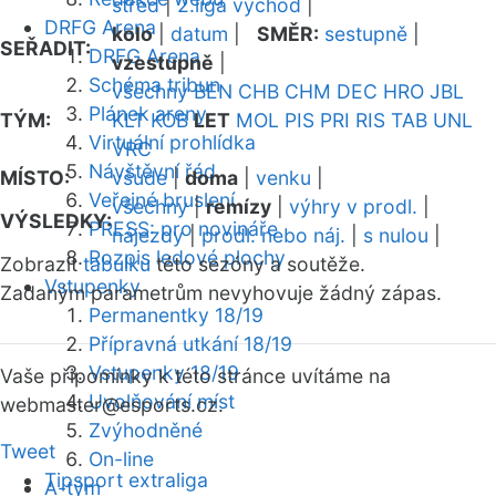
střed
|
2.liga východ
|
DRFG Arena
kolo
|
datum
|
SMĚR:
sestupně
|
SEŘADIT:
DRFG Arena
vzestupně
|
Schéma tribun
všechny
BEN
CHB
CHM
DEC
HRO
JBL
Plánek areny
TÝM:
KLT
KOB
LET
MOL
PIS
PRI
RIS
TAB
UNL
Virtuální prohlídka
VRC
Návštěvní řád
MÍSTO:
všude
|
doma
|
venku
|
Veřejné bruslení
všechny
|
remízy
|
výhry v prodl.
|
VÝSLEDKY:
PRESS: pro novináře
nájezdy
|
prodl. nebo náj.
|
s nulou
|
Rozpis ledové plochy
Zobrazit
tabulku
této sezóny a soutěže.
Vstupenky
Zadaným parametrům nevyhovuje žádný zápas.
Permanentky 18/19
Přípravná utkání 18/19
Vstupenky 18/19
Vaše připomínky k této stránce uvítáme na
Uvolňování míst
webmaster
@esports.cz.
Zvýhodněné
Tweet
On-line
Tipsport extraliga
A-tým