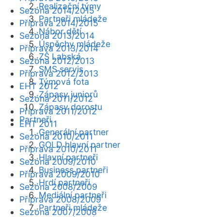
Realizační týmy
Sezóna 2014/2015
Partneři mládeže
Příprava 2014/2015
Nábor dětí
Sezóna 2013/2014
Úspěchy mládeže
Příprava 2013/2014
ZŠ Labská
Sezóna 2012/2013
SMS servis
Příprava 2012/2013
Týmová fota
EHT 2012
Zápasy juniorů
Sezóna 2011/2012
Zápasy dorostu
Příprava 2011/2012
Partneři
EHT 2011
Generální partner
Sezóna 2010/2011
GOLD hlavní partner
Příprava 2010/2011
Hlavní partneři
Sezóna 2009/2010
Business partneři
Příprava 2009/2010
Hrdí partneři
Sezóna 2008/2009
Mediální partneři
Příprava 2008/2009
Partneři mládeže
Sezóna 2007/2008