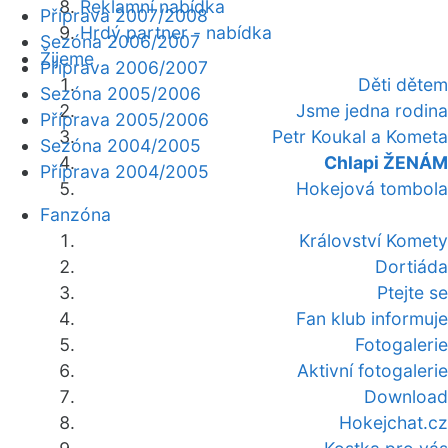
Reklamní nabídka
Příprava 2007/2008
Hrdý partner - nabídka
Sezóna 2006/2007
Žijeme
Příprava 2006/2007
Děti dětem
Sezóna 2005/2006
Jsme jedna rodina
Příprava 2005/2006
Petr Koukal a Kometa
Sezóna 2004/2005
Chlapi ŽENÁM
Příprava 2004/2005
Hokejová tombola
Fanzóna
Království Komety
Dortiáda
Ptejte se
Fan klub informuje
Fotogalerie
Aktivní fotogalerie
Download
Hokejchat.cz