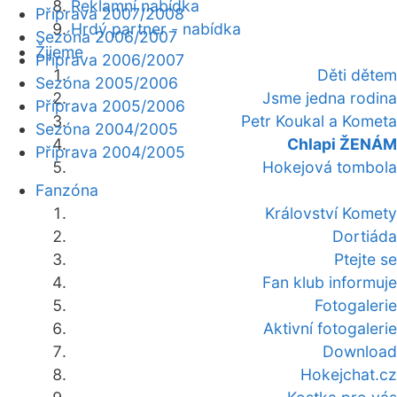
Reklamní nabídka
Příprava 2007/2008
Hrdý partner - nabídka
Sezóna 2006/2007
Žijeme
Příprava 2006/2007
Děti dětem
Sezóna 2005/2006
Jsme jedna rodina
Příprava 2005/2006
Petr Koukal a Kometa
Sezóna 2004/2005
Chlapi ŽENÁM
Příprava 2004/2005
Hokejová tombola
Fanzóna
Království Komety
Dortiáda
Ptejte se
Fan klub informuje
Fotogalerie
Aktivní fotogalerie
Download
Hokejchat.cz