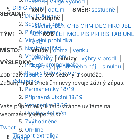
střed
|
2.liga východ
|
DRFG Arena
kolo
|
datum
|
SMĚR:
sestupně
|
SEŘADIT:
DRFG Arena
vzestupně
|
Schéma tribun
všechny
BEN
CHB
CHM
DEC
HRO
JBL
Plánek areny
TÝM:
KLT
KOB
LET
MOL
PIS
PRI
RIS
TAB
UNL
Virtuální prohlídka
VRC
Návštěvní řád
MÍSTO:
všude
|
doma
|
venku
|
Veřejné bruslení
všechny
|
remízy
|
výhry v prodl.
|
VÝSLEDKY:
PRESS: pro novináře
nájezdy
|
prodl. nebo náj.
|
s nulou
|
Rozpis ledové plochy
Zobrazit
tabulku
této sezóny a soutěže.
Vstupenky
Zadaným parametrům nevyhovuje žádný zápas.
Permanentky 18/19
Přípravná utkání 18/19
Vstupenky 18/19
Vaše připomínky k této stránce uvítáme na
Uvolňování míst
webmaster
@esports.cz.
Zvýhodněné
Tweet
On-line
Tipsport extraliga
A-tým