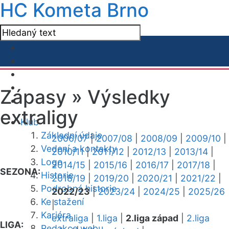
HC Kometa Brno
Zápasy »
Výsledky
extraligy
Klub
Základní údaje
2006/07
|
2007/08
|
2008/09
|
2009/10
|
Vedení a kontakty
2010/11
|
2011/12
|
2012/13
|
2013/14
|
Logo
2014/15
|
2015/16
|
2016/17
|
2017/18
|
SEZONA:
Historie
2018/19
|
2019/20
|
2020/21
|
2021/22
|
Podrobná historie
2022/23
|
2023/24
|
2024/25
|
2025/26
Ke stažení
|
Kariéra
extraliga
|
1.liga
|
2.liga západ
|
2.liga
LIGA:
Redakce webu