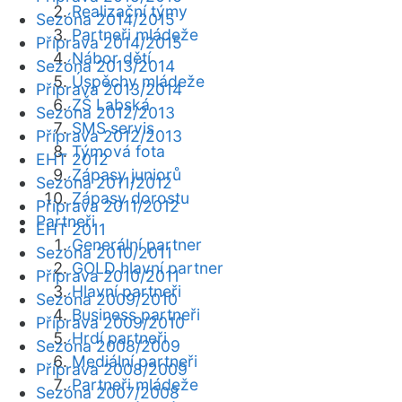
Realizační týmy
Sezóna 2014/2015
Partneři mládeže
Příprava 2014/2015
Nábor dětí
Sezóna 2013/2014
Úspěchy mládeže
Příprava 2013/2014
ZŠ Labská
Sezóna 2012/2013
SMS servis
Příprava 2012/2013
Týmová fota
EHT 2012
Zápasy juniorů
Sezóna 2011/2012
Zápasy dorostu
Příprava 2011/2012
Partneři
EHT 2011
Generální partner
Sezóna 2010/2011
GOLD hlavní partner
Příprava 2010/2011
Hlavní partneři
Sezóna 2009/2010
Business partneři
Příprava 2009/2010
Hrdí partneři
Sezóna 2008/2009
Mediální partneři
Příprava 2008/2009
Partneři mládeže
Sezóna 2007/2008