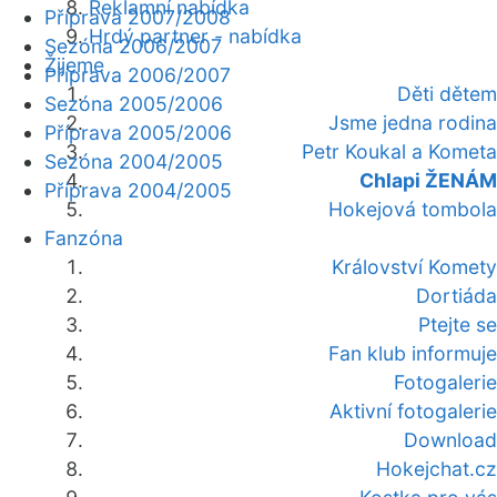
Reklamní nabídka
Příprava 2007/2008
Hrdý partner - nabídka
Sezóna 2006/2007
Žijeme
Příprava 2006/2007
Děti dětem
Sezóna 2005/2006
Jsme jedna rodina
Příprava 2005/2006
Petr Koukal a Kometa
Sezóna 2004/2005
Chlapi ŽENÁM
Příprava 2004/2005
Hokejová tombola
Fanzóna
Království Komety
Dortiáda
Ptejte se
Fan klub informuje
Fotogalerie
Aktivní fotogalerie
Download
Hokejchat.cz