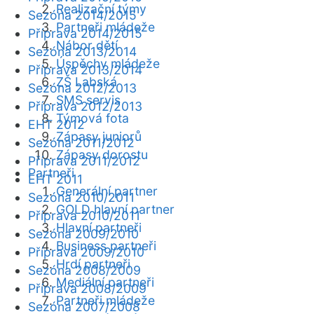
Realizační týmy
Sezóna 2014/2015
Partneři mládeže
Příprava 2014/2015
Nábor dětí
Sezóna 2013/2014
Úspěchy mládeže
Příprava 2013/2014
ZŠ Labská
Sezóna 2012/2013
SMS servis
Příprava 2012/2013
Týmová fota
EHT 2012
Zápasy juniorů
Sezóna 2011/2012
Zápasy dorostu
Příprava 2011/2012
Partneři
EHT 2011
Generální partner
Sezóna 2010/2011
GOLD hlavní partner
Příprava 2010/2011
Hlavní partneři
Sezóna 2009/2010
Business partneři
Příprava 2009/2010
Hrdí partneři
Sezóna 2008/2009
Mediální partneři
Příprava 2008/2009
Partneři mládeže
Sezóna 2007/2008