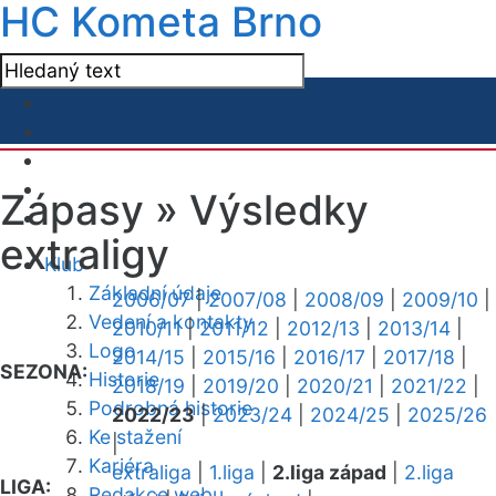
HC Kometa Brno
Zápasy »
Výsledky
extraligy
Klub
Základní údaje
2006/07
|
2007/08
|
2008/09
|
2009/10
|
Vedení a kontakty
2010/11
|
2011/12
|
2012/13
|
2013/14
|
Logo
2014/15
|
2015/16
|
2016/17
|
2017/18
|
SEZONA:
Historie
2018/19
|
2019/20
|
2020/21
|
2021/22
|
Podrobná historie
2022/23
|
2023/24
|
2024/25
|
2025/26
Ke stažení
|
Kariéra
extraliga
|
1.liga
|
2.liga západ
|
2.liga
LIGA:
Redakce webu