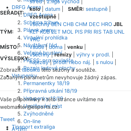
střed
|
2.liga východ
|
DRFG Arena
kolo
|
datum
|
SMĚR:
sestupně
|
SEŘADIT:
DRFG Arena
vzestupně
|
Schéma tribun
všechny
BEN
CHB
CHM
DEC
HRO
JBL
Plánek areny
TÝM:
KLT
KOB
LET
MOL
PIS
PRI
RIS
TAB
UNL
Virtuální prohlídka
VRC
Návštěvní řád
MÍSTO:
všude
|
doma
|
venku
|
Veřejné bruslení
všechny
|
remízy
|
výhry v prodl.
|
VÝSLEDKY:
PRESS: pro novináře
nájezdy
|
prodl. nebo náj.
|
s nulou
|
Rozpis ledové plochy
Zobrazit
tabulku
této sezóny a soutěže.
Vstupenky
Zadaným parametrům nevyhovuje žádný zápas.
Permanentky 18/19
Přípravná utkání 18/19
Vstupenky 18/19
Vaše připomínky k této stránce uvítáme na
Uvolňování míst
webmaster
@esports.cz.
Zvýhodněné
Tweet
On-line
Tipsport extraliga
A-tým