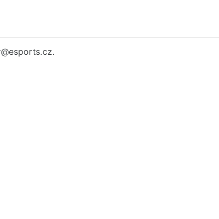
r
@esports.cz.