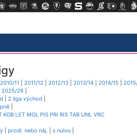
igy
2010/11
|
2011/12
|
2012/13
|
2013/14
|
2014/15
|
2015
|
2025/26
|
ed
|
2.liga východ
|
upně
|
T
KOB
LET
MOL
PIS
PRI
RIS
TAB
UNL
VRC
dy
|
prodl. nebo náj.
|
s nulou
|