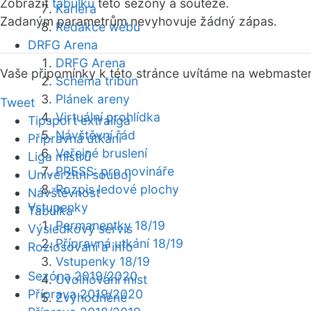
Zobrazit
tabulku
této sezóny a soutěže.
Kariéra
Zadaným parametrům nevyhovuje žádný zápas.
Redakce webu
DRFG Arena
DRFG Arena
Vaše připomínky k této stránce uvítáme na webmaste
Schéma tribun
Plánek areny
Tweet
Virtuální prohlídka
Tipsport extraliga
Návštěvní řád
Přípravná utkání
Veřejné bruslení
Liga mistrů
PRESS: pro novináře
Univerzitní souboj
Rozpis ledové plochy
Návštěvnost
Vstupenky
Tabulka
Permanentky 18/19
Výsledkový servis
Přípravná utkání 18/19
Rozlosování a info
Vstupenky 18/19
Sezóna 2019/2020
Uvolňování míst
Příprava 2019/2020
Zvýhodněné