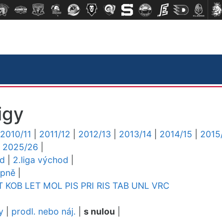
igy
2010/11
|
2011/12
|
2012/13
|
2013/14
|
2014/15
|
2015
|
2025/26
|
ed
|
2.liga východ
|
upně
|
T
KOB
LET
MOL
PIS
PRI
RIS
TAB
UNL
VRC
y
|
prodl. nebo náj.
|
s nulou
|