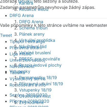
Zobrazit
tabulku
této sezóny a soutěže.
Kariéra
Zadaným parametrům nevyhovuje žádný zápas.
Redakce webu
DRFG Arena
DRFG Arena
Vaše připomínky k této stránce uvítáme na webmaste
Schéma tribun
Plánek areny
Tweet
Virtuální prohlídka
Tipsport extraliga
Návštěvní řád
Přípravná utkání
Veřejné bruslení
Liga mistrů
PRESS: pro novináře
Univerzitní souboj
Rozpis ledové plochy
Návštěvnost
Vstupenky
Tabulka
Permanentky 18/19
Výsledkový servis
Přípravná utkání 18/19
Rozlosování a info
Vstupenky 18/19
Sezóna 2019/2020
Uvolňování míst
Příprava 2019/2020
Zvýhodněné