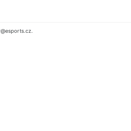
r
@esports.cz.