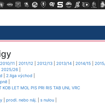
igy
2010/11
|
2011/12
|
2012/13
|
2013/14
|
2014/15
|
2015
|
2025/26
|
ed
|
2.liga východ
|
upně
|
T
KOB
LET
MOL
PIS
PRI
RIS
TAB
UNL
VRC
dy
|
prodl. nebo náj.
|
s nulou
|