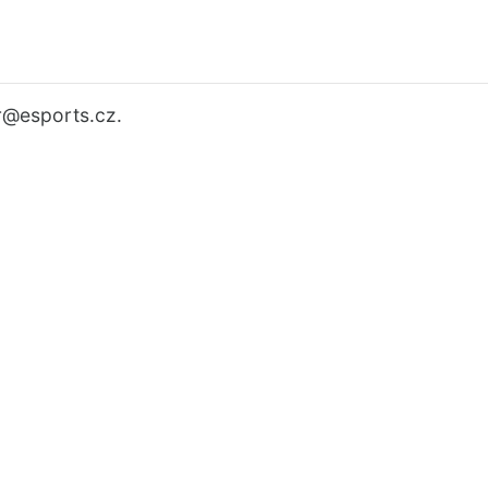
r
@esports.cz.