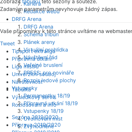
Zobrazit
tabulku
této sezóny a soutěže.
Kariéra
Zadaným parametrům nevyhovuje žádný zápas.
Redakce webu
DRFG Arena
DRFG Arena
Vaše připomínky k této stránce uvítáme na webmaste
Schéma tribun
Plánek areny
Tweet
Virtuální prohlídka
Tipsport extraliga
Návštěvní řád
Přípravná utkání
Veřejné bruslení
Liga mistrů
PRESS: pro novináře
Univerzitní souboj
Rozpis ledové plochy
Návštěvnost
Vstupenky
Tabulka
Permanentky 18/19
Výsledkový servis
Přípravná utkání 18/19
Rozlosování a info
Vstupenky 18/19
Sezóna 2019/2020
Uvolňování míst
Příprava 2019/2020
Zvýhodněné