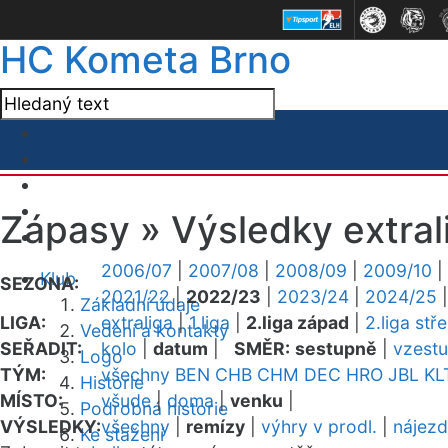
HC Kometa Brno
Zápasy »
Výsledky extral
2006/07
|
2007/08
|
2008/09
|
2009/10
|
Klub
SEZONA:
2021/22
|
2022/23
|
2023/24
|
2024/25
Základní údaje
LIGA:
extraliga
|
1.liga
|
2.liga západ
|
2.liga stř
Vedení a kontakty
SEŘADIT:
kolo
|
datum
|
SMĚR:
sestupně
|
vzest
Logo
TÝM:
všechny
BEN
CHB
CHM
DEC
HRO
JBL
KL
Historie
MÍSTO:
všude
|
doma
|
venku
|
Podrobná historie
VÝSLEDKY:
všechny
|
remízy
|
výhry v prodl.
|
nájez
Ke stažení