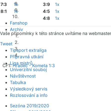
7:3
1x
3:9
1x
8:1
1x
4:5
1x
4:8
1x
Fanshop
Archiv
Vaše připomínky k této stránce uvítáme na webmaste
Tweet
Tipsport extraliga
Přípravná utkání
Liga mistrů
ČF1:
Hradec - Kometa 1:3
Univerzitní souboj
Návštěvnost
Tabulka
Výsledkový servis
Rozlosování a info
Sezóna 2019/2020