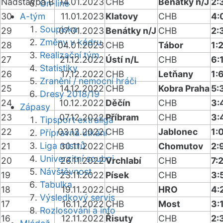
Nadstavba B
14.01.2023
CHB
Benátky n/J
2:
On-line
30
A-tým
11.01.2023
Klatovy
CHB
4:
Soupiska
29
07.01.2023
Benátky n/J
CHB
2:
Změny v kádru
28
04.01.2023
CHB
Tábor
1:
Realizační tým
27
21.12.2022
Ústí n/L
CHB
6:
Statistiky
26
17.12.2022
CHB
Letňany
1:
Zranění / nemocní hráči
25
14.12.2022
CHB
Kobra Praha
5:
Dresy 2018/19
24
10.12.2022
Děčín
CHB
3:
Zápasy
23
07.12.2022
Příbram
CHB
3:
Tipsport extraliga
22
03.12.2022
CHB
Jablonec
1:
Přípravná utkání
Liga mistrů
21
30.11.2022
CHB
Chomutov
2:
Univerzitní souboj
20
26.11.2022
Vrchlabí
CHB
7:
Návštěvnost
19
23.11.2022
Písek
CHB
3:
Tabulka
18
19.11.2022
CHB
HRO
4:
Výsledkový servis
17
16.11.2022
CHB
Most
3:
Rozlosování a info
16
12.11.2022
Řisuty
CHB
2: