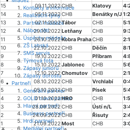
Mládež
15
09.11.2022
CHB
Klatovy
4:
Kontakty a informace
14
05.11.2022
CHB
Benátky n/J
1:
Realizační týmy
13
02.11.2022
Tábor
CHB
5:
Partneři mládeže
Nábor dětí
12
29.10.2022
Letňany
CHB
9:
Úspěchy mládeže
11
26.10.2022
Kobra Praha
CHB
2:
ZŠ Labská
10
22.10.2022
CHB
Děčín
8:
SMS servis
9
19.10.2022
CHB
Příbram
4:
Týmová fota
8
15.10.2022
Jablonec
CHB
5:
Zápasy juniorů
7
12.10.2022
Chomutov
CHB
2:
Zápasy dorostu
6
08.10.2022
CHB
Vrchlabí
0:
Partneři
5
05.10.2022
CHB
Písek
5:
Generální partner
4
GOLD hlavní partner
01.10.2022
HRO
CHB
1:
Hlavní partneři
3
28.09.2022
CHB
Ústí n/L
3:
Business partneři
2
24.09.2022
CHB
Řisuty
2:
Hrdí partneři
1
21.09.2022
Most
CHB
3:
Mediální partneři