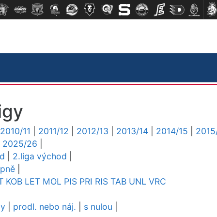
igy
2010/11
|
2011/12
|
2012/13
|
2013/14
|
2014/15
|
2015
|
2025/26
|
ed
|
2.liga východ
|
upně
|
T
KOB
LET
MOL
PIS
PRI
RIS
TAB
UNL
VRC
dy
|
prodl. nebo náj.
|
s nulou
|