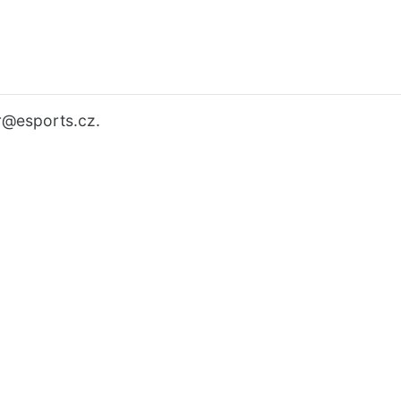
r
@esports.cz.