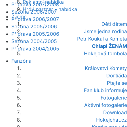
Reklamní nabídka
Příprava 2007/2008
Hrdý partner - nabídka
Sezóna 2006/2007
Žijeme
Příprava 2006/2007
Děti dětem
Sezóna 2005/2006
Jsme jedna rodina
Příprava 2005/2006
Petr Koukal a Kometa
Sezóna 2004/2005
Chlapi ŽENÁM
Příprava 2004/2005
Hokejová tombola
Fanzóna
Království Komety
Dortiáda
Ptejte se
Fan klub informuje
Fotogalerie
Aktivní fotogalerie
Download
Hokejchat.cz