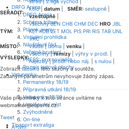
střed
|
2.liga východ
|
DRFG Arena
kolo
|
datum
|
SMĚR:
sestupně
|
SEŘADIT:
DRFG Arena
vzestupně
|
Schéma tribun
všechny
BEN
CHB
CHM
DEC
HRO
JBL
Plánek areny
TÝM:
KLT
KOB
LET
MOL
PIS
PRI
RIS
TAB
UNL
Virtuální prohlídka
VRC
Návštěvní řád
MÍSTO:
všude
|
doma
|
venku
|
Veřejné bruslení
všechny
|
remízy
|
výhry v prodl.
|
VÝSLEDKY:
PRESS: pro novináře
nájezdy
|
prodl. nebo náj.
|
s nulou
|
Rozpis ledové plochy
Zobrazit
tabulku
této sezóny a soutěže.
Vstupenky
Zadaným parametrům nevyhovuje žádný zápas.
Permanentky 18/19
Přípravná utkání 18/19
Vstupenky 18/19
Vaše připomínky k této stránce uvítáme na
Uvolňování míst
webmaster
@esports.cz.
Zvýhodněné
Tweet
On-line
Tipsport extraliga
A-tým