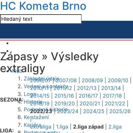
HC Kometa Brno
Zápasy »
Výsledky
extraligy
Klub
Základní údaje
2006/07
|
2007/08
|
2008/09
|
2009/10
|
Vedení a kontakty
2010/11
|
2011/12
|
2012/13
|
2013/14
|
Logo
2014/15
|
2015/16
|
2016/17
|
2017/18
|
SEZONA:
Historie
2018/19
|
2019/20
|
2020/21
|
2021/22
|
Podrobná historie
2022/23
|
2023/24
|
2024/25
|
2025/26
Ke stažení
|
Kariéra
extraliga
|
1.liga
|
2.liga západ
|
2.liga
LIGA:
Redakce webu