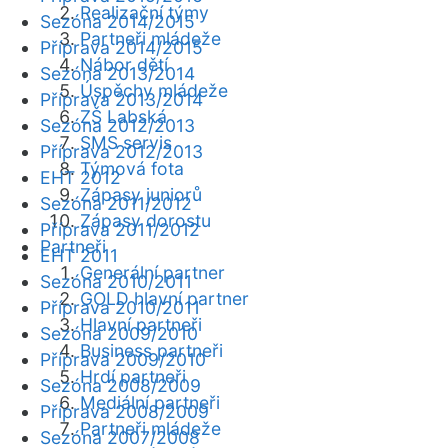
Realizační týmy
Sezóna 2014/2015
Partneři mládeže
Příprava 2014/2015
Nábor dětí
Sezóna 2013/2014
Úspěchy mládeže
Příprava 2013/2014
ZŠ Labská
Sezóna 2012/2013
SMS servis
Příprava 2012/2013
Týmová fota
EHT 2012
Zápasy juniorů
Sezóna 2011/2012
Zápasy dorostu
Příprava 2011/2012
Partneři
EHT 2011
Generální partner
Sezóna 2010/2011
GOLD hlavní partner
Příprava 2010/2011
Hlavní partneři
Sezóna 2009/2010
Business partneři
Příprava 2009/2010
Hrdí partneři
Sezóna 2008/2009
Mediální partneři
Příprava 2008/2009
Partneři mládeže
Sezóna 2007/2008