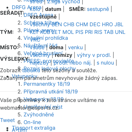
střed
|
2.liga východ
|
DRFG Arena
kolo
|
datum
|
SMĚR:
sestupně
|
SEŘADIT:
DRFG Arena
vzestupně
|
Schéma tribun
všechny
BEN
CHB
CHM
DEC
HRO
JBL
Plánek areny
TÝM:
KLT
KOB
LET
MOL
PIS
PRI
RIS
TAB
UNL
Virtuální prohlídka
VRC
Návštěvní řád
MÍSTO:
všude
|
doma
|
venku
|
Veřejné bruslení
všechny
|
remízy
|
výhry v prodl.
|
VÝSLEDKY:
PRESS: pro novináře
nájezdy
|
prodl. nebo náj.
|
s nulou
|
Rozpis ledové plochy
Zobrazit
tabulku
této sezóny a soutěže.
Vstupenky
Zadaným parametrům nevyhovuje žádný zápas.
Permanentky 18/19
Přípravná utkání 18/19
Vstupenky 18/19
Vaše připomínky k této stránce uvítáme na
Uvolňování míst
webmaster
@esports.cz.
Zvýhodněné
Tweet
On-line
Tipsport extraliga
A-tým