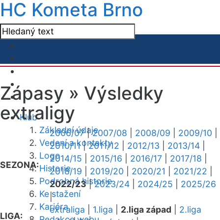
HC Kometa Brno
Zápasy »
Výsledky
extraligy
Klub
Základní údaje
2006/07
|
2007/08
|
2008/09
|
2009/10
|
Vedení a kontakty
2010/11
|
2011/12
|
2012/13
|
2013/14
|
Logo
2014/15
|
2015/16
|
2016/17
|
2017/18
|
SEZONA:
Historie
2018/19
|
2019/20
|
2020/21
|
2021/22
|
Podrobná historie
2022/23
|
2023/24
|
2024/25
|
2025/26
Ke stažení
|
Kariéra
extraliga
|
1.liga
|
2.liga západ
|
2.liga
LIGA:
Redakce webu