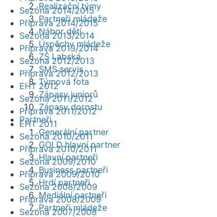
Realizační týmy
Sezóna 2014/2015
Partneři mládeže
Příprava 2014/2015
Nábor dětí
Sezóna 2013/2014
Úspěchy mládeže
Příprava 2013/2014
ZŠ Labská
Sezóna 2012/2013
SMS servis
Příprava 2012/2013
Týmová fota
EHT 2012
Zápasy juniorů
Sezóna 2011/2012
Zápasy dorostu
Příprava 2011/2012
Partneři
EHT 2011
Generální partner
Sezóna 2010/2011
GOLD hlavní partner
Příprava 2010/2011
Hlavní partneři
Sezóna 2009/2010
Business partneři
Příprava 2009/2010
Hrdí partneři
Sezóna 2008/2009
Mediální partneři
Příprava 2008/2009
Partneři mládeže
Sezóna 2007/2008