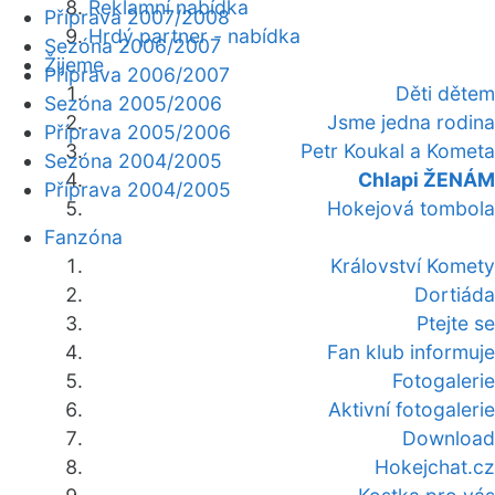
Reklamní nabídka
Příprava 2007/2008
Hrdý partner - nabídka
Sezóna 2006/2007
Žijeme
Příprava 2006/2007
Děti dětem
Sezóna 2005/2006
Jsme jedna rodina
Příprava 2005/2006
Petr Koukal a Kometa
Sezóna 2004/2005
Chlapi ŽENÁM
Příprava 2004/2005
Hokejová tombola
Fanzóna
Království Komety
Dortiáda
Ptejte se
Fan klub informuje
Fotogalerie
Aktivní fotogalerie
Download
Hokejchat.cz