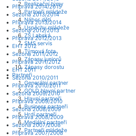
Realizační týmy
Příprava 2014/2015
Partneři mládeže
Sezóna 2013/2014
Nábor dětí
Příprava 2013/2014
Úspěchy mládeže
Sezóna 2012/2013
ZŠ Labská
Příprava 2012/2013
SMS servis
EHT 2012
Týmová fota
Sezóna 2011/2012
Zápasy juniorů
Příprava 2011/2012
Zápasy dorostu
EHT 2011
Partneři
Sezóna 2010/2011
Generální partner
Příprava 2010/2011
GOLD hlavní partner
Sezóna 2009/2010
Hlavní partneři
Příprava 2009/2010
Business partneři
Sezóna 2008/2009
Hrdí partneři
Příprava 2008/2009
Mediální partneři
Sezóna 2007/2008
Partneři mládeže
Příprava 2007/2008