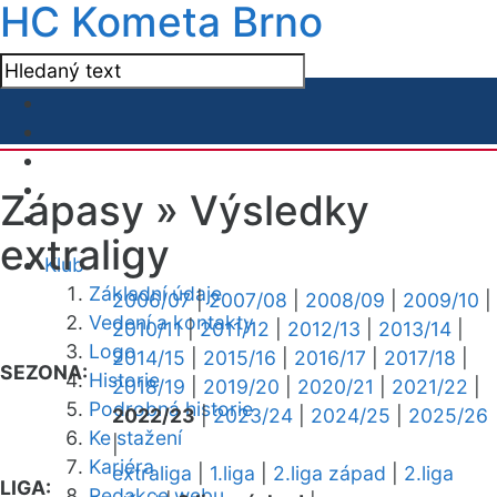
HC Kometa Brno
Zápasy »
Výsledky
extraligy
Klub
Základní údaje
2006/07
|
2007/08
|
2008/09
|
2009/10
|
Vedení a kontakty
2010/11
|
2011/12
|
2012/13
|
2013/14
|
Logo
2014/15
|
2015/16
|
2016/17
|
2017/18
|
SEZONA:
Historie
2018/19
|
2019/20
|
2020/21
|
2021/22
|
Podrobná historie
2022/23
|
2023/24
|
2024/25
|
2025/26
Ke stažení
|
Kariéra
extraliga
|
1.liga
|
2.liga západ
|
2.liga
LIGA:
Redakce webu