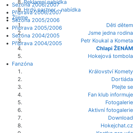
Reklamní nabídka
Sezóna 2006/2007
Hrdý partner - nabídka
Příprava 2006/2007
Žijeme
Sezóna 2005/2006
Děti dětem
Příprava 2005/2006
Jsme jedna rodina
Sezóna 2004/2005
Petr Koukal a Kometa
Příprava 2004/2005
Chlapi ŽENÁM
Hokejová tombola
Fanzóna
Království Komety
Dortiáda
Ptejte se
Fan klub informuje
Fotogalerie
Aktivní fotogalerie
Download
Hokejchat.cz