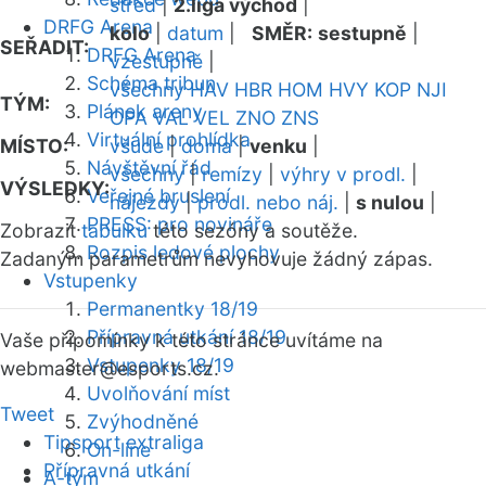
střed
|
2.liga východ
|
DRFG Arena
kolo
|
datum
|
SMĚR:
sestupně
|
SEŘADIT:
DRFG Arena
vzestupně
|
Schéma tribun
všechny
HAV
HBR
HOM
HVY
KOP
NJI
TÝM:
Plánek areny
OPA
VAL
VEL
ZNO
ZNS
Virtuální prohlídka
MÍSTO:
všude
|
doma
|
venku
|
Návštěvní řád
všechny
|
remízy
|
výhry v prodl.
|
VÝSLEDKY:
Veřejné bruslení
nájezdy
|
prodl. nebo náj.
|
s nulou
|
PRESS: pro novináře
Zobrazit
tabulku
této sezóny a soutěže.
Rozpis ledové plochy
Zadaným parametrům nevyhovuje žádný zápas.
Vstupenky
Permanentky 18/19
Přípravná utkání 18/19
Vaše připomínky k této stránce uvítáme na
Vstupenky 18/19
webmaster
@esports.cz.
Uvolňování míst
Tweet
Zvýhodněné
Tipsport extraliga
On-line
Přípravná utkání
A-tým