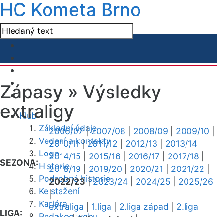
HC Kometa Brno
Zápasy »
Výsledky
extraligy
Klub
Základní údaje
2006/07
|
2007/08
|
2008/09
|
2009/10
|
Vedení a kontakty
2010/11
|
2011/12
|
2012/13
|
2013/14
|
Logo
2014/15
|
2015/16
|
2016/17
|
2017/18
|
SEZONA:
Historie
2018/19
|
2019/20
|
2020/21
|
2021/22
|
Podrobná historie
2022/23
|
2023/24
|
2024/25
|
2025/26
Ke stažení
|
Kariéra
extraliga
|
1.liga
|
2.liga západ
|
2.liga
LIGA:
Redakce webu