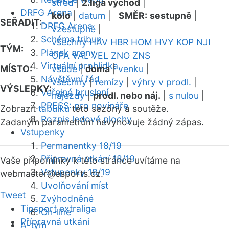
střed
|
2.liga východ
|
DRFG Arena
kolo
|
datum
|
SMĚR:
sestupně
|
SEŘADIT:
DRFG Arena
vzestupně
|
Schéma tribun
všechny
HAV
HBR
HOM
HVY
KOP
NJI
TÝM:
Plánek areny
OPA
VAL
VEL
ZNO
ZNS
Virtuální prohlídka
MÍSTO:
všude
|
doma
|
venku
|
Návštěvní řád
všechny
|
remízy
|
výhry v prodl.
|
VÝSLEDKY:
Veřejné bruslení
nájezdy
|
prodl. nebo náj.
|
s nulou
|
PRESS: pro novináře
Zobrazit
tabulku
této sezóny a soutěže.
Rozpis ledové plochy
Zadaným parametrům nevyhovuje žádný zápas.
Vstupenky
Permanentky 18/19
Přípravná utkání 18/19
Vaše připomínky k této stránce uvítáme na
Vstupenky 18/19
webmaster
@esports.cz.
Uvolňování míst
Tweet
Zvýhodněné
Tipsport extraliga
On-line
Přípravná utkání
A-tým