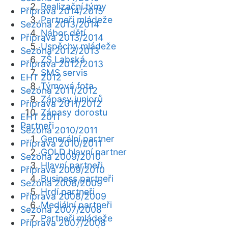
Realizační týmy
Příprava 2014/2015
Partneři mládeže
Sezóna 2013/2014
Nábor dětí
Příprava 2013/2014
Úspěchy mládeže
Sezóna 2012/2013
ZŠ Labská
Příprava 2012/2013
SMS servis
EHT 2012
Týmová fota
Sezóna 2011/2012
Zápasy juniorů
Příprava 2011/2012
Zápasy dorostu
EHT 2011
Partneři
Sezóna 2010/2011
Generální partner
Příprava 2010/2011
GOLD hlavní partner
Sezóna 2009/2010
Hlavní partneři
Příprava 2009/2010
Business partneři
Sezóna 2008/2009
Hrdí partneři
Příprava 2008/2009
Mediální partneři
Sezóna 2007/2008
Partneři mládeže
Příprava 2007/2008