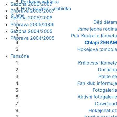
Reklamní nabídka
Sezóna 2006/2007
Hrdý partner - nabídka
Příprava 2006/2007
Žijeme
Sezóna 2005/2006
Děti dětem
Příprava 2005/2006
Jsme jedna rodina
Sezóna 2004/2005
Petr Koukal a Kometa
Příprava 2004/2005
Chlapi ŽENÁM
Hokejová tombola
Fanzóna
Království Komety
Dortiáda
Ptejte se
Fan klub informuje
Fotogalerie
Aktivní fotogalerie
Download
Hokejchat.cz