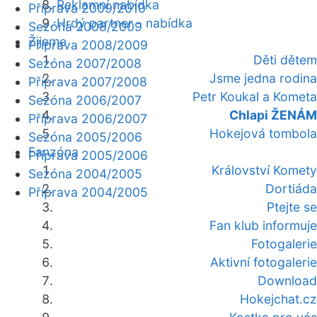
Reklamní nabídka
Příprava 2009/2010
Hrdý partner - nabídka
Sezóna 2008/2009
Žijeme
Příprava 2008/2009
Děti dětem
Sezóna 2007/2008
Jsme jedna rodina
Příprava 2007/2008
Petr Koukal a Kometa
Sezóna 2006/2007
Chlapi ŽENÁM
Příprava 2006/2007
Hokejová tombola
Sezóna 2005/2006
Fanzóna
Příprava 2005/2006
Království Komety
Sezóna 2004/2005
Dortiáda
Příprava 2004/2005
Ptejte se
Fan klub informuje
Fotogalerie
Aktivní fotogalerie
Download
Hokejchat.cz