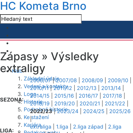
HC Kometa Brno
Zápasy »
Výsledky
extraligy
Klub
Základní údaje
2006/07
|
2007/08
|
2008/09
|
2009/10
|
Vedení a kontakty
2010/11
|
2011/12
|
2012/13
|
2013/14
|
Logo
2014/15
|
2015/16
|
2016/17
|
2017/18
|
SEZONA:
Historie
2018/19
|
2019/20
|
2020/21
|
2021/22
|
Podrobná historie
2022/23
|
2023/24
|
2024/25
|
2025/26
Ke stažení
|
Kariéra
extraliga
|
1.liga
|
2.liga západ
|
2.liga
LIGA:
Redakce webu