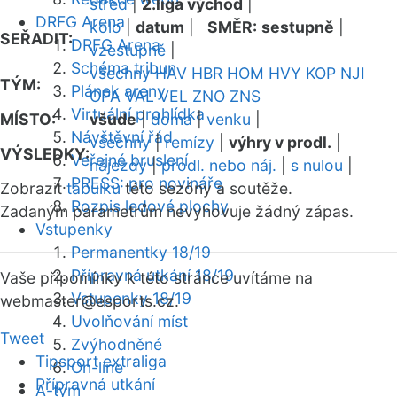
střed
|
2.liga východ
|
DRFG Arena
kolo
|
datum
|
SMĚR:
sestupně
|
SEŘADIT:
DRFG Arena
vzestupně
|
Schéma tribun
všechny
HAV
HBR
HOM
HVY
KOP
NJI
TÝM:
Plánek areny
OPA
VAL
VEL
ZNO
ZNS
Virtuální prohlídka
MÍSTO:
všude
|
doma
|
venku
|
Návštěvní řád
všechny
|
remízy
|
výhry v prodl.
|
VÝSLEDKY:
Veřejné bruslení
nájezdy
|
prodl. nebo náj.
|
s nulou
|
PRESS: pro novináře
Zobrazit
tabulku
této sezóny a soutěže.
Rozpis ledové plochy
Zadaným parametrům nevyhovuje žádný zápas.
Vstupenky
Permanentky 18/19
Přípravná utkání 18/19
Vaše připomínky k této stránce uvítáme na
Vstupenky 18/19
webmaster
@esports.cz.
Uvolňování míst
Tweet
Zvýhodněné
Tipsport extraliga
On-line
Přípravná utkání
A-tým