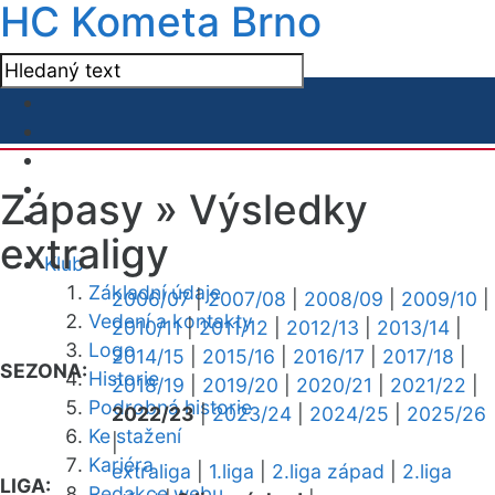
HC Kometa Brno
Zápasy »
Výsledky
extraligy
Klub
Základní údaje
2006/07
|
2007/08
|
2008/09
|
2009/10
|
Vedení a kontakty
2010/11
|
2011/12
|
2012/13
|
2013/14
|
Logo
2014/15
|
2015/16
|
2016/17
|
2017/18
|
SEZONA:
Historie
2018/19
|
2019/20
|
2020/21
|
2021/22
|
Podrobná historie
2022/23
|
2023/24
|
2024/25
|
2025/26
Ke stažení
|
Kariéra
extraliga
|
1.liga
|
2.liga západ
|
2.liga
LIGA:
Redakce webu