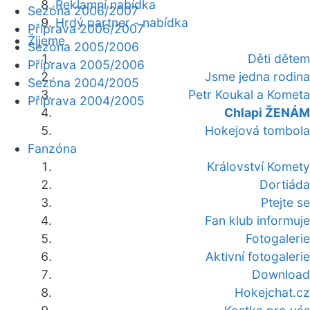
Reklamní nabídka
Sezóna 2006/2007
Hrdý partner - nabídka
Příprava 2006/2007
Žijeme
Sezóna 2005/2006
Děti dětem
Příprava 2005/2006
Jsme jedna rodina
Sezóna 2004/2005
Petr Koukal a Kometa
Příprava 2004/2005
Chlapi ŽENÁM
Hokejová tombola
Fanzóna
Království Komety
Dortiáda
Ptejte se
Fan klub informuje
Fotogalerie
Aktivní fotogalerie
Download
Hokejchat.cz