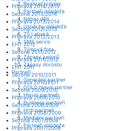
Realizační týmy
Příprava 2014/2015
Partneři mládeže
Sezóna 2013/2014
Nábor dětí
Příprava 2013/2014
Úspěchy mládeže
Sezóna 2012/2013
ZŠ Labská
Příprava 2012/2013
SMS servis
EHT 2012
Týmová fota
Sezóna 2011/2012
Zápasy juniorů
Příprava 2011/2012
Zápasy dorostu
EHT 2011
Partneři
Sezóna 2010/2011
Generální partner
Příprava 2010/2011
GOLD hlavní partner
Sezóna 2009/2010
Hlavní partneři
Příprava 2009/2010
Business partneři
Sezóna 2008/2009
Hrdí partneři
Příprava 2008/2009
Mediální partneři
Sezóna 2007/2008
Partneři mládeže
Příprava 2007/2008