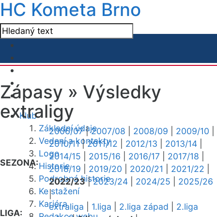
HC Kometa Brno
Zápasy »
Výsledky
extraligy
Klub
Základní údaje
2006/07
|
2007/08
|
2008/09
|
2009/10
|
Vedení a kontakty
2010/11
|
2011/12
|
2012/13
|
2013/14
|
Logo
2014/15
|
2015/16
|
2016/17
|
2017/18
|
SEZONA:
Historie
2018/19
|
2019/20
|
2020/21
|
2021/22
|
Podrobná historie
2022/23
|
2023/24
|
2024/25
|
2025/26
Ke stažení
|
Kariéra
extraliga
|
1.liga
|
2.liga západ
|
2.liga
LIGA:
Redakce webu