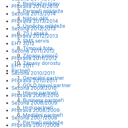
Realizační týmy
Příprava 2014/2015
Partneři mládeže
Sezóna 2013/2014
Nábor dětí
Příprava 2013/2014
Úspěchy mládeže
Sezóna 2012/2013
ZŠ Labská
Příprava 2012/2013
SMS servis
EHT 2012
Týmová fota
Sezóna 2011/2012
Zápasy juniorů
Příprava 2011/2012
Zápasy dorostu
EHT 2011
Partneři
Sezóna 2010/2011
Generální partner
Příprava 2010/2011
GOLD hlavní partner
Sezóna 2009/2010
Hlavní partneři
Příprava 2009/2010
Business partneři
Sezóna 2008/2009
Hrdí partneři
Příprava 2008/2009
Mediální partneři
Sezóna 2007/2008
Partneři mládeže
Příprava 2007/2008