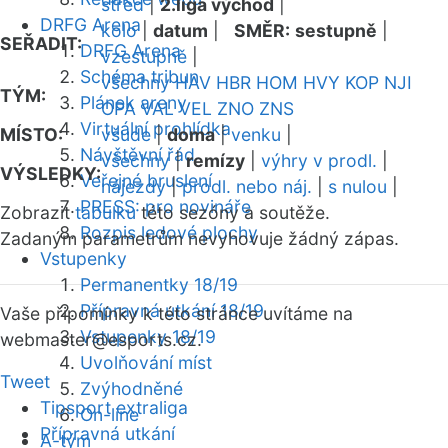
střed
|
2.liga východ
|
DRFG Arena
kolo
|
datum
|
SMĚR:
sestupně
|
SEŘADIT:
DRFG Arena
vzestupně
|
Schéma tribun
všechny
HAV
HBR
HOM
HVY
KOP
NJI
TÝM:
Plánek areny
OPA
VAL
VEL
ZNO
ZNS
Virtuální prohlídka
MÍSTO:
všude
|
doma
|
venku
|
Návštěvní řád
všechny
|
remízy
|
výhry v prodl.
|
VÝSLEDKY:
Veřejné bruslení
nájezdy
|
prodl. nebo náj.
|
s nulou
|
PRESS: pro novináře
Zobrazit
tabulku
této sezóny a soutěže.
Rozpis ledové plochy
Zadaným parametrům nevyhovuje žádný zápas.
Vstupenky
Permanentky 18/19
Přípravná utkání 18/19
Vaše připomínky k této stránce uvítáme na
Vstupenky 18/19
webmaster
@esports.cz.
Uvolňování míst
Tweet
Zvýhodněné
Tipsport extraliga
On-line
Přípravná utkání
A-tým