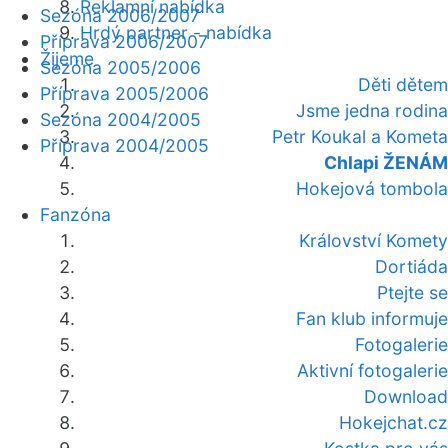
Reklamní nabídka
Sezóna 2006/2007
Hrdý partner - nabídka
Příprava 2006/2007
Žijeme
Sezóna 2005/2006
Děti dětem
Příprava 2005/2006
Jsme jedna rodina
Sezóna 2004/2005
Petr Koukal a Kometa
Příprava 2004/2005
Chlapi ŽENÁM
Hokejová tombola
Fanzóna
Království Komety
Dortiáda
Ptejte se
Fan klub informuje
Fotogalerie
Aktivní fotogalerie
Download
Hokejchat.cz