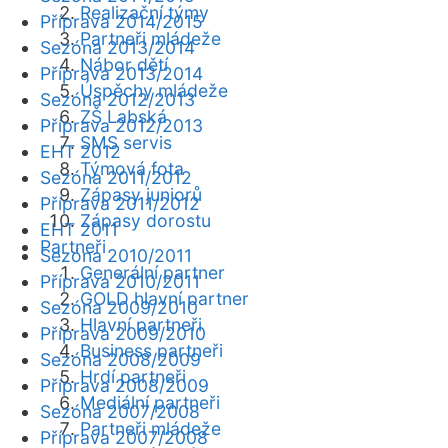
Realizační týmy
Příprava 2014/2015
Partneři mládeže
Sezóna 2013/2014
Nábor dětí
Příprava 2013/2014
Úspěchy mládeže
Sezóna 2012/2013
ZŠ Labská
Příprava 2012/2013
SMS servis
EHT 2012
Týmová fota
Sezóna 2011/2012
Zápasy juniorů
Příprava 2011/2012
Zápasy dorostu
EHT 2011
Partneři
Sezóna 2010/2011
Generální partner
Příprava 2010/2011
GOLD hlavní partner
Sezóna 2009/2010
Hlavní partneři
Příprava 2009/2010
Business partneři
Sezóna 2008/2009
Hrdí partneři
Příprava 2008/2009
Mediální partneři
Sezóna 2007/2008
Partneři mládeže
Příprava 2007/2008