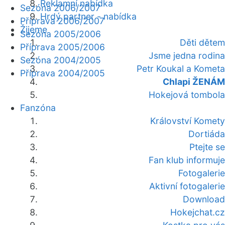
Reklamní nabídka
Sezóna 2006/2007
Hrdý partner - nabídka
Příprava 2006/2007
Žijeme
Sezóna 2005/2006
Děti dětem
Příprava 2005/2006
Jsme jedna rodina
Sezóna 2004/2005
Petr Koukal a Kometa
Příprava 2004/2005
Chlapi ŽENÁM
Hokejová tombola
Fanzóna
Království Komety
Dortiáda
Ptejte se
Fan klub informuje
Fotogalerie
Aktivní fotogalerie
Download
Hokejchat.cz