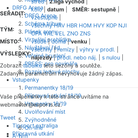
střed
|
2.liga východ
|
DRFG Arena
kolo
|
datum
|
SMĚR:
sestupně
|
SEŘADIT:
DRFG Arena
vzestupně
|
Schéma tribun
všechny
HAV
HBR
HOM
HVY
KOP
NJI
TÝM:
Plánek areny
OPA
VAL
VEL
ZNO
ZNS
Virtuální prohlídka
MÍSTO:
všude
|
doma
|
venku
|
Návštěvní řád
všechny
|
remízy
|
výhry v prodl.
|
VÝSLEDKY:
Veřejné bruslení
nájezdy
|
prodl. nebo náj.
|
s nulou
|
PRESS: pro novináře
Zobrazit
tabulku
této sezóny a soutěže.
Rozpis ledové plochy
Zadaným parametrům nevyhovuje žádný zápas.
Vstupenky
Permanentky 18/19
Přípravná utkání 18/19
Vaše připomínky k této stránce uvítáme na
Vstupenky 18/19
webmaster
@esports.cz.
Uvolňování míst
Tweet
Zvýhodněné
Tipsport extraliga
On-line
Přípravná utkání
A-tým