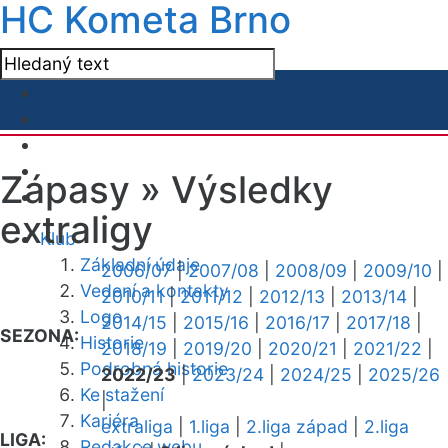
HC Kometa Brno
Zápasy »
Výsledky
extraligy
Klub
Základní údaje
2006/07
|
2007/08
|
2008/09
|
2009/10
|
Vedení a kontakty
2010/11
|
2011/12
|
2012/13
|
2013/14
|
Logo
2014/15
|
2015/16
|
2016/17
|
2017/18
|
SEZONA:
Historie
2018/19
|
2019/20
|
2020/21
|
2021/22
|
Podrobná historie
2022/23
|
2023/24
|
2024/25
|
2025/26
Ke stažení
|
Kariéra
extraliga
|
1.liga
|
2.liga západ
|
2.liga
LIGA:
Redakce webu