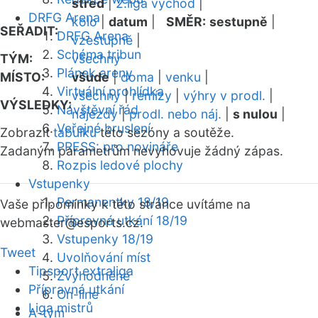
střed
|
2.liga východ
|
DRFG Arena
kolo
|
datum
|
SMĚR:
sestupně
|
SEŘADIT:
DRFG Arena
vzestupně
|
Schéma tribun
TÝM:
všechny
Plánek areny
MÍSTO:
všude
|
doma
|
venku
|
Virtuální prohlídka
všechny
|
remízy
|
výhry v prodl.
|
VÝSLEDKY:
Návštěvní řád
nájezdy
|
prodl. nebo náj.
|
s nulou
|
Veřejné bruslení
Zobrazit
tabulku
této sezóny a soutěže.
PRESS: pro novináře
Zadaným parametrům nevyhovuje žádný zápas.
Rozpis ledové plochy
Vstupenky
Permanentky 18/19
Vaše připomínky k této stránce uvítáme na
Přípravná utkání 18/19
webmaster
@esports.cz.
Vstupenky 18/19
Tweet
Uvolňování míst
Tipsport extraliga
Zvýhodněné
Přípravná utkání
On-line
Liga mistrů
A-tým