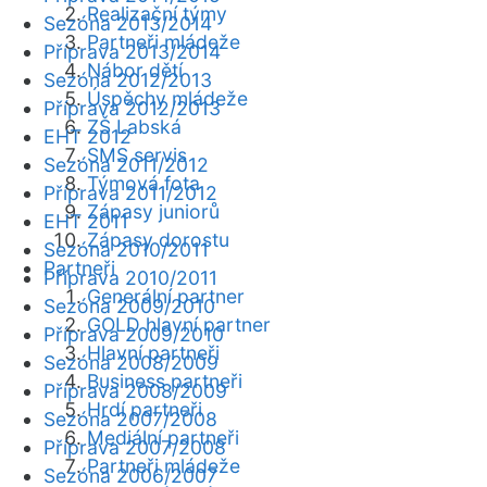
Realizační týmy
Sezóna 2013/2014
Partneři mládeže
Příprava 2013/2014
Nábor dětí
Sezóna 2012/2013
Úspěchy mládeže
Příprava 2012/2013
ZŠ Labská
EHT 2012
SMS servis
Sezóna 2011/2012
Týmová fota
Příprava 2011/2012
Zápasy juniorů
EHT 2011
Zápasy dorostu
Sezóna 2010/2011
Partneři
Příprava 2010/2011
Generální partner
Sezóna 2009/2010
GOLD hlavní partner
Příprava 2009/2010
Hlavní partneři
Sezóna 2008/2009
Business partneři
Příprava 2008/2009
Hrdí partneři
Sezóna 2007/2008
Mediální partneři
Příprava 2007/2008
Partneři mládeže
Sezóna 2006/2007