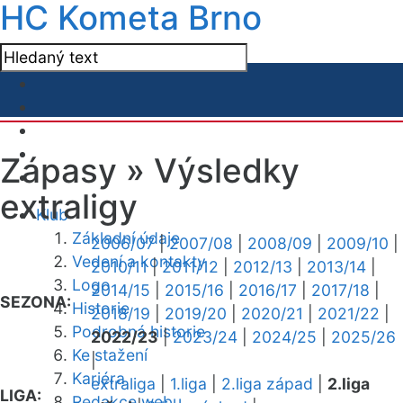
HC Kometa Brno
Zápasy »
Výsledky
extraligy
Klub
Základní údaje
2006/07
|
2007/08
|
2008/09
|
2009/10
|
Vedení a kontakty
2010/11
|
2011/12
|
2012/13
|
2013/14
|
Logo
2014/15
|
2015/16
|
2016/17
|
2017/18
|
SEZONA:
Historie
2018/19
|
2019/20
|
2020/21
|
2021/22
|
Podrobná historie
2022/23
|
2023/24
|
2024/25
|
2025/26
Ke stažení
|
Kariéra
extraliga
|
1.liga
|
2.liga západ
|
2.liga
LIGA:
Redakce webu