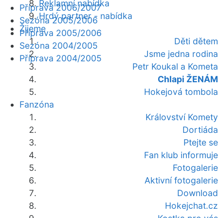
Reklamní nabídka
Příprava 2006/2007
Hrdý partner - nabídka
Sezóna 2005/2006
Žijeme
Příprava 2005/2006
Děti dětem
Sezóna 2004/2005
Jsme jedna rodina
Příprava 2004/2005
Petr Koukal a Kometa
Chlapi ŽENÁM
Hokejová tombola
Fanzóna
Království Komety
Dortiáda
Ptejte se
Fan klub informuje
Fotogalerie
Aktivní fotogalerie
Download
Hokejchat.cz