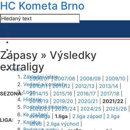
HC Kometa Brno
Zápasy »
Výsledky
extraligy
Klub
Základní údaje
2006/07
|
2007/08
|
2008/09
|
2009/10
|
Vedení a kontakty
2010/11
|
2011/12
|
2012/13
|
2013/14
|
Logo
SEZONA:
2014/15
|
2015/16
|
2016/17
|
2017/18
|
Historie
2018/19
|
2019/20
|
2020/21
|
2021/22
|
Podrobná historie
2022/23
|
2023/24
|
2024/25
|
2025/26
|
Ke stažení
extraliga
|
1.liga
|
2.liga západ
|
2.liga
LIGA:
Kariéra
střed
|
2.liga východ
|
Redakce webu