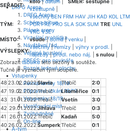
kolo
|
datum
|
SMĚR:
sestupně
|
SEŘADIT:
DRFG Arena
vzestupně
|
DRFG Arena
všechny
BEN
FRM
HAV
JIH
KAD
KOL
LTM
Schéma tribun
TÝM:
POR
PRE
PRO
SLA
SOK
SUM
TRE
UNL
Plánek areny
VRC
VSE
Virtuální prohlídka
MÍSTO:
všude
|
doma
|
venku
|
Návštěvní řád
všechny
|
remízy
|
výhry v prodl.
|
VÝSLEDKY:
Veřejné bruslení
nájezdy
|
prodl. nebo náj.
|
s nulou
|
PRESS: pro novináře
Zobrazit
tabulku
této sezóny a soutěže.
Rozpis ledové plochy
Tučně je vyznačen tým soupeře.
Vstupenky
48
23.02.2022
Slavia
Třebíč
2:0
Permanentky 18/19
Přípravná utkání 18/19
47
19.02.2022
Třebíč
Litoměřice
0:1
Vstupenky 18/19
43
31.01.2022
Třebíč
Vsetín
3:0
Uvolňování míst
42
29.01.2022
Jihlava
Třebíč
0:3
Zvýhodněné
41
26.01.2022
Třebíč
Kadaň
5:0
On-line
40
26.02.2022
Šumperk
Třebíč
0:1
A-tým