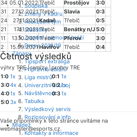
34
05.01.2022
Třebíč
Prostějov
3:0
Soupiska
31
27.12.2021
Třebíč
Slavia
0:3
Změny v kádru
24
27.11.2021
Kadaň
Třebíč
0:5
Realizační tým
21
17.11.2021
Třebíč
Benátky n/J
5:0
Statistiky
Zranění / nemocní hráči
11
13.10.2021
Třebíč
Přerov
3:0
Dresy 2018/19
2
15.09.2021
Havířov
Třebíč
0:4
Zápasy
Četnost výsledků
Tipsport extraliga
výhry TRE |
remízy |
prohry TRE
Přípravná utkání
1:0
1x
0:1
1x
Liga mistrů
3:0
4x
0:2
1x
Univerzitní souboj
Návštěvnost
4:0
1x
0:3
1x
Tabulka
5:0
3x
Výsledkový servis
Rozlosování a info
Vaše připomínky k této stránce uvítáme na
Mládež
webmaster
@esports.cz.
Kontakty a informace