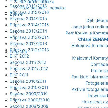
Reklamní nabídka
Sezóna 2015/2016
Hrdý partner - nabídka
Příprava 2015/2016
Žijeme
Sezóna 2014/2015
Děti dětem
Příprava 2014/2015
Jsme jedna rodina
Sezóna 2013/2014
Petr Koukal a Kometa
Příprava 2013/2014
Chlapi ŽENÁM
Sezóna 2012/2013
Hokejová tombola
Příprava 2012/2013
Fanzóna
EHT 2012
Království Komety
Sezóna 2011/2012
Dortiáda
Příprava 2011/2012
Ptejte se
EHT 2011
Fan klub informuje
Sezóna 2010/2011
Fotogalerie
Příprava 2010/2011
Aktivní fotogalerie
Sezóna 2009/2010
Download
Příprava 2009/2010
Hokejchat.cz
Sezóna 2008/2009