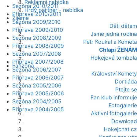
Reklamní nabídka
Sezóna 2010/2011
Hrdý partner - nabídka
Příprava 2010/2011
Žijeme
Sezóna 2009/2010
Děti dětem
Příprava 2009/2010
Jsme jedna rodina
Sezóna 2008/2009
Petr Koukal a Kometa
Příprava 2008/2009
Chlapi ŽENÁM
Sezóna 2007/2008
Hokejová tombola
Příprava 2007/2008
Fanzóna
Sezóna 2006/2007
Království Komety
Příprava 2006/2007
Dortiáda
Sezóna 2005/2006
Ptejte se
Příprava 2005/2006
Fan klub informuje
Sezóna 2004/2005
Fotogalerie
Příprava 2004/2005
Aktivní fotogalerie
Download
Hokejchat.cz