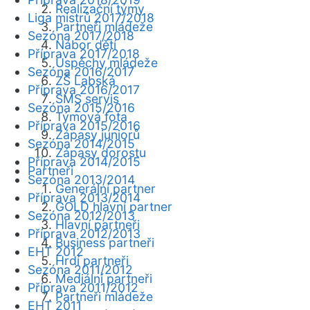
Realizační týmy
Liga mistrů 2017/2018
Partneři mládeže
Sezóna 2017/2018
Nábor dětí
Příprava 2017/2018
Úspěchy mládeže
Sezóna 2016/2017
ZŠ Labská
Příprava 2016/2017
SMS servis
Sezóna 2015/2016
Týmová fota
Příprava 2015/2016
Zápasy juniorů
Sezóna 2014/2015
Zápasy dorostu
Příprava 2014/2015
Partneři
Sezóna 2013/2014
Generální partner
Příprava 2013/2014
GOLD hlavní partner
Sezóna 2012/2013
Hlavní partneři
Příprava 2012/2013
Business partneři
EHT 2012
Hrdí partneři
Sezóna 2011/2012
Mediální partneři
Příprava 2011/2012
Partneři mládeže
EHT 2011