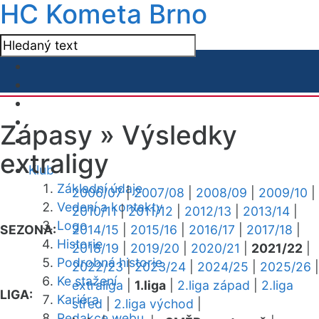
HC Kometa Brno
Zápasy »
Výsledky
extraligy
Klub
Základní údaje
2006/07
|
2007/08
|
2008/09
|
2009/10
|
Vedení a kontakty
2010/11
|
2011/12
|
2012/13
|
2013/14
|
Logo
SEZONA:
2014/15
|
2015/16
|
2016/17
|
2017/18
|
Historie
2018/19
|
2019/20
|
2020/21
|
2021/22
|
Podrobná historie
2022/23
|
2023/24
|
2024/25
|
2025/26
|
Ke stažení
extraliga
|
1.liga
|
2.liga západ
|
2.liga
LIGA:
Kariéra
střed
|
2.liga východ
|
Redakce webu