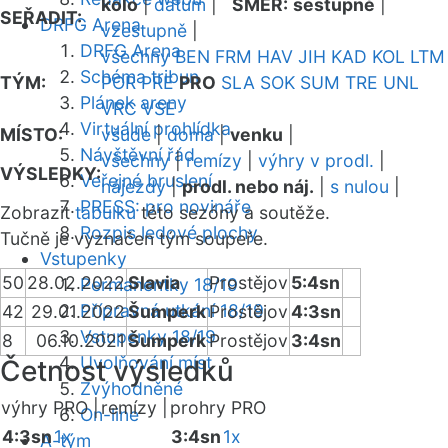
kolo
|
datum
|
SMĚR:
sestupně
|
SEŘADIT:
DRFG Arena
vzestupně
|
DRFG Arena
všechny
BEN
FRM
HAV
JIH
KAD
KOL
LTM
Schéma tribun
TÝM:
POR
PRE
PRO
SLA
SOK
SUM
TRE
UNL
Plánek areny
VRC
VSE
Virtuální prohlídka
MÍSTO:
všude
|
doma
|
venku
|
Návštěvní řád
všechny
|
remízy
|
výhry v prodl.
|
VÝSLEDKY:
Veřejné bruslení
nájezdy
|
prodl. nebo náj.
|
s nulou
|
PRESS: pro novináře
Zobrazit
tabulku
této sezóny a soutěže.
Rozpis ledové plochy
Tučně je vyznačen tým soupeře.
Vstupenky
50
28.02.2022
Slavia
Prostějov
5:4sn
Permanentky 18/19
Přípravná utkání 18/19
42
29.01.2022
Šumperk
Prostějov
4:3sn
Vstupenky 18/19
8
06.10.2021
Šumperk
Prostějov
3:4sn
Uvolňování míst
Četnost výsledků
Zvýhodněné
výhry PRO |
remízy |
prohry PRO
On-line
4:3sn
1x
3:4sn
1x
A-tým