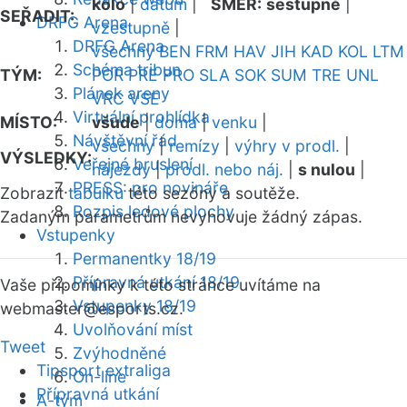
kolo
|
datum
|
SMĚR:
sestupně
|
SEŘADIT:
DRFG Arena
vzestupně
|
DRFG Arena
všechny
BEN
FRM
HAV
JIH
KAD
KOL
LTM
Schéma tribun
TÝM:
POR
PRE
PRO
SLA
SOK
SUM
TRE
UNL
Plánek areny
VRC
VSE
Virtuální prohlídka
MÍSTO:
všude
|
doma
|
venku
|
Návštěvní řád
všechny
|
remízy
|
výhry v prodl.
|
VÝSLEDKY:
Veřejné bruslení
nájezdy
|
prodl. nebo náj.
|
s nulou
|
PRESS: pro novináře
Zobrazit
tabulku
této sezóny a soutěže.
Rozpis ledové plochy
Zadaným parametrům nevyhovuje žádný zápas.
Vstupenky
Permanentky 18/19
Přípravná utkání 18/19
Vaše připomínky k této stránce uvítáme na
Vstupenky 18/19
webmaster
@esports.cz.
Uvolňování míst
Tweet
Zvýhodněné
Tipsport extraliga
On-line
Přípravná utkání
A-tým