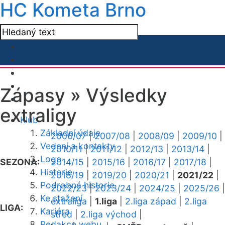
HC Kometa Brno
Zápasy »
Výsledky
extraligy
Klub
Základní údaje
2006/07
|
2007/08
|
2008/09
|
2009/10
|
Vedení a kontakty
2010/11
|
2011/12
|
2012/13
|
2013/14
|
Logo
SEZONA:
2014/15
|
2015/16
|
2016/17
|
2017/18
|
Historie
2018/19
|
2019/20
|
2020/21
|
2021/22
|
Podrobná historie
2022/23
|
2023/24
|
2024/25
|
2025/26
|
Ke stažení
extraliga
|
1.liga
|
2.liga západ
|
2.liga
LIGA:
Kariéra
střed
|
2.liga východ
|
Redakce webu