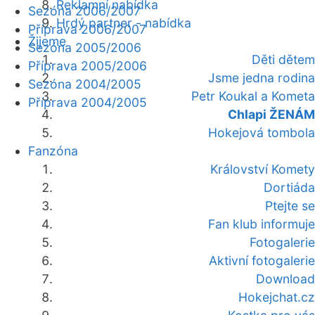
Reklamní nabídka
Sezóna 2006/2007
Hrdý partner - nabídka
Příprava 2006/2007
Žijeme
Sezóna 2005/2006
Děti dětem
Příprava 2005/2006
Jsme jedna rodina
Sezóna 2004/2005
Petr Koukal a Kometa
Příprava 2004/2005
Chlapi ŽENÁM
Hokejová tombola
Fanzóna
Království Komety
Dortiáda
Ptejte se
Fan klub informuje
Fotogalerie
Aktivní fotogalerie
Download
Hokejchat.cz