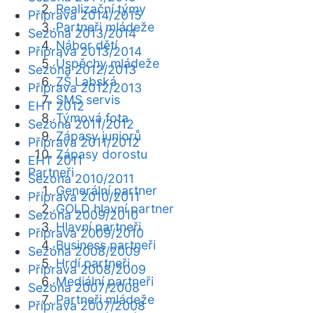
Realizační týmy
Příprava 2014/2015
Partneři mládeže
Sezóna 2013/2014
Nábor dětí
Příprava 2013/2014
Úspěchy mládeže
Sezóna 2012/2013
ZŠ Labská
Příprava 2012/2013
SMS servis
EHT 2012
Týmová fota
Sezóna 2011/2012
Zápasy juniorů
Příprava 2011/2012
Zápasy dorostu
EHT 2011
Partneři
Sezóna 2010/2011
Generální partner
Příprava 2010/2011
GOLD hlavní partner
Sezóna 2009/2010
Hlavní partneři
Příprava 2009/2010
Business partneři
Sezóna 2008/2009
Hrdí partneři
Příprava 2008/2009
Mediální partneři
Sezóna 2007/2008
Partneři mládeže
Příprava 2007/2008