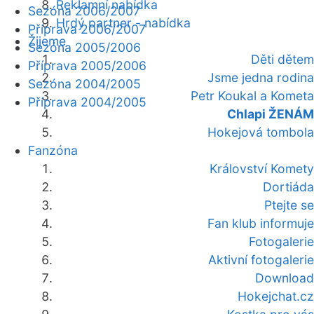
Reklamní nabídka
Sezóna 2006/2007
Hrdý partner - nabídka
Příprava 2006/2007
Žijeme
Sezóna 2005/2006
Děti dětem
Příprava 2005/2006
Jsme jedna rodina
Sezóna 2004/2005
Petr Koukal a Kometa
Příprava 2004/2005
Chlapi ŽENÁM
Hokejová tombola
Fanzóna
Království Komety
Dortiáda
Ptejte se
Fan klub informuje
Fotogalerie
Aktivní fotogalerie
Download
Hokejchat.cz