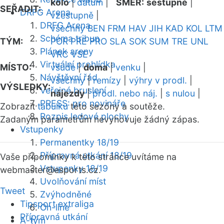
kolo
|
datum
|
SMĚR:
sestupně
|
SEŘADIT:
DRFG Arena
vzestupně
|
DRFG Arena
všechny
BEN
FRM
HAV
JIH
KAD
KOL
LTM
Schéma tribun
TÝM:
POR
PRE
PRO
SLA
SOK
SUM
TRE
UNL
Plánek areny
VRC
VSE
Virtuální prohlídka
MÍSTO:
všude
|
doma
|
venku
|
Návštěvní řád
všechny
|
remízy
|
výhry v prodl.
|
VÝSLEDKY:
Veřejné bruslení
nájezdy
|
prodl. nebo náj.
|
s nulou
|
PRESS: pro novináře
Zobrazit
tabulku
této sezóny a soutěže.
Rozpis ledové plochy
Zadaným parametrům nevyhovuje žádný zápas.
Vstupenky
Permanentky 18/19
Přípravná utkání 18/19
Vaše připomínky k této stránce uvítáme na
Vstupenky 18/19
webmaster
@esports.cz.
Uvolňování míst
Tweet
Zvýhodněné
Tipsport extraliga
On-line
Přípravná utkání
A-tým