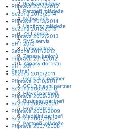
Realizační týmy
Příprava 2014/2015
Partneři mládeže
Sezóna 2013/2014
Nábor dětí
Příprava 2013/2014
Úspěchy mládeže
Sezóna 2012/2013
ZŠ Labská
Příprava 2012/2013
SMS servis
EHT 2012
Týmová fota
Sezóna 2011/2012
Zápasy juniorů
Příprava 2011/2012
Zápasy dorostu
EHT 2011
Partneři
Sezóna 2010/2011
Generální partner
Příprava 2010/2011
GOLD hlavní partner
Sezóna 2009/2010
Hlavní partneři
Příprava 2009/2010
Business partneři
Sezóna 2008/2009
Hrdí partneři
Příprava 2008/2009
Mediální partneři
Sezóna 2007/2008
Partneři mládeže
Příprava 2007/2008