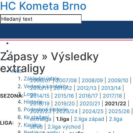
HC Kometa Brno
Zápasy »
Výsledky
extraligy
Klub
Základní údaje
2006/07
|
2007/08
|
2008/09
|
2009/10
|
Vedení a kontakty
2010/11
|
2011/12
|
2012/13
|
2013/14
|
Logo
SEZONA:
2014/15
|
2015/16
|
2016/17
|
2017/18
|
Historie
2018/19
|
2019/20
|
2020/21
|
2021/22
|
Podrobná historie
2022/23
|
2023/24
|
2024/25
|
2025/26
|
Ke stažení
extraliga
|
1.liga
|
2.liga západ
|
2.liga
LIGA:
Kariéra
střed
|
2.liga východ
|
Redakce webu