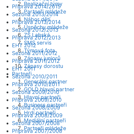
Realizační týmy
Příprava 2014/2015
Partneři mládeže
Sezóna 2013/2014
Nábor dětí
Příprava 2013/2014
Úspěchy mládeže
Sezóna 2012/2013
ZŠ Labská
Příprava 2012/2013
SMS servis
EHT 2012
Týmová fota
Sezóna 2011/2012
Zápasy juniorů
Příprava 2011/2012
Zápasy dorostu
EHT 2011
Partneři
Sezóna 2010/2011
Generální partner
Příprava 2010/2011
GOLD hlavní partner
Sezóna 2009/2010
Hlavní partneři
Příprava 2009/2010
Business partneři
Sezóna 2008/2009
Hrdí partneři
Příprava 2008/2009
Mediální partneři
Sezóna 2007/2008
Partneři mládeže
Příprava 2007/2008