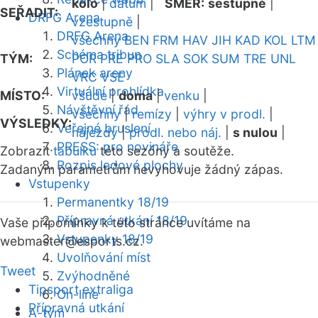
kolo
|
datum
|
SMĚR:
sestupně
|
SEŘADIT:
DRFG Arena
vzestupně
|
DRFG Arena
všechny
BEN
FRM
HAV
JIH
KAD
KOL
LTM
Schéma tribun
TÝM:
POR
PRE
PRO
SLA
SOK
SUM
TRE
UNL
Plánek areny
VRC
VSE
Virtuální prohlídka
MÍSTO:
všude
|
doma
|
venku
|
Návštěvní řád
všechny
|
remízy
|
výhry v prodl.
|
VÝSLEDKY:
Veřejné bruslení
nájezdy
|
prodl. nebo náj.
|
s nulou
|
PRESS: pro novináře
Zobrazit
tabulku
této sezóny a soutěže.
Rozpis ledové plochy
Zadaným parametrům nevyhovuje žádný zápas.
Vstupenky
Permanentky 18/19
Přípravná utkání 18/19
Vaše připomínky k této stránce uvítáme na
Vstupenky 18/19
webmaster
@esports.cz.
Uvolňování míst
Tweet
Zvýhodněné
Tipsport extraliga
On-line
Přípravná utkání
A-tým