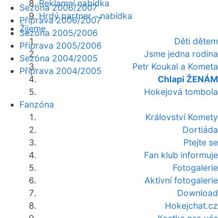
Reklamní nabídka
Sezóna 2006/2007
Hrdý partner - nabídka
Příprava 2006/2007
Žijeme
Sezóna 2005/2006
Děti dětem
Příprava 2005/2006
Jsme jedna rodina
Sezóna 2004/2005
Petr Koukal a Kometa
Příprava 2004/2005
Chlapi ŽENÁM
Hokejová tombola
Fanzóna
Království Komety
Dortiáda
Ptejte se
Fan klub informuje
Fotogalerie
Aktivní fotogalerie
Download
Hokejchat.cz