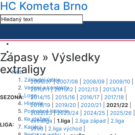
HC Kometa Brno
Zápasy »
Výsledky
extraligy
Klub
Základní údaje
2006/07
|
2007/08
|
2008/09
|
2009/10
|
Vedení a kontakty
2010/11
|
2011/12
|
2012/13
|
2013/14
|
Logo
SEZONA:
2014/15
|
2015/16
|
2016/17
|
2017/18
|
Historie
2018/19
|
2019/20
|
2020/21
|
2021/22
|
Podrobná historie
2022/23
|
2023/24
|
2024/25
|
2025/26
|
Ke stažení
extraliga
|
1.liga
|
2.liga západ
|
2.liga
LIGA:
Kariéra
střed
|
2.liga východ
|
Redakce webu