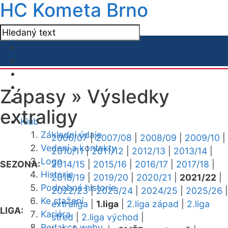
HC Kometa Brno
Zápasy »
Výsledky
extraligy
Klub
Základní údaje
2006/07
|
2007/08
|
2008/09
|
2009/10
|
Vedení a kontakty
2010/11
|
2011/12
|
2012/13
|
2013/14
|
Logo
SEZONA:
2014/15
|
2015/16
|
2016/17
|
2017/18
|
Historie
2018/19
|
2019/20
|
2020/21
|
2021/22
|
Podrobná historie
2022/23
|
2023/24
|
2024/25
|
2025/26
|
Ke stažení
extraliga
|
1.liga
|
2.liga západ
|
2.liga
LIGA:
Kariéra
střed
|
2.liga východ
|
Redakce webu