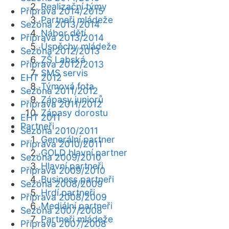
Realizační týmy
Příprava 2014/2015
Partneři mládeže
Sezóna 2013/2014
Nábor dětí
Příprava 2013/2014
Úspěchy mládeže
Sezóna 2012/2013
ZŠ Labská
Příprava 2012/2013
SMS servis
EHT 2012
Týmová fota
Sezóna 2011/2012
Zápasy juniorů
Příprava 2011/2012
Zápasy dorostu
EHT 2011
Partneři
Sezóna 2010/2011
Generální partner
Příprava 2010/2011
GOLD hlavní partner
Sezóna 2009/2010
Hlavní partneři
Příprava 2009/2010
Business partneři
Sezóna 2008/2009
Hrdí partneři
Příprava 2008/2009
Mediální partneři
Sezóna 2007/2008
Partneři mládeže
Příprava 2007/2008