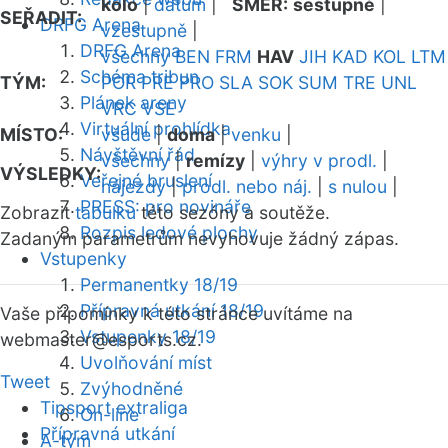
kolo
|
datum
|
SMĚR:
sestupně
|
SEŘADIT:
DRFG Arena
vzestupně
|
DRFG Arena
všechny
BEN
FRM
HAV
JIH
KAD
KOL
LTM
Schéma tribun
TÝM:
POR
PRE
PRO
SLA
SOK
SUM
TRE
UNL
Plánek areny
VRC
VSE
Virtuální prohlídka
MÍSTO:
všude
|
doma
|
venku
|
Návštěvní řád
všechny
|
remízy
|
výhry v prodl.
|
VÝSLEDKY:
Veřejné bruslení
nájezdy
|
prodl. nebo náj.
|
s nulou
|
PRESS: pro novináře
Zobrazit
tabulku
této sezóny a soutěže.
Rozpis ledové plochy
Zadaným parametrům nevyhovuje žádný zápas.
Vstupenky
Permanentky 18/19
Přípravná utkání 18/19
Vaše připomínky k této stránce uvítáme na
Vstupenky 18/19
webmaster
@esports.cz.
Uvolňování míst
Tweet
Zvýhodněné
Tipsport extraliga
On-line
Přípravná utkání
A-tým