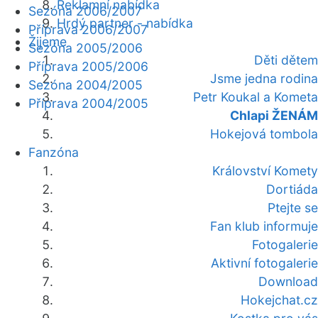
Reklamní nabídka
Sezóna 2006/2007
Hrdý partner - nabídka
Příprava 2006/2007
Žijeme
Sezóna 2005/2006
Děti dětem
Příprava 2005/2006
Jsme jedna rodina
Sezóna 2004/2005
Petr Koukal a Kometa
Příprava 2004/2005
Chlapi ŽENÁM
Hokejová tombola
Fanzóna
Království Komety
Dortiáda
Ptejte se
Fan klub informuje
Fotogalerie
Aktivní fotogalerie
Download
Hokejchat.cz