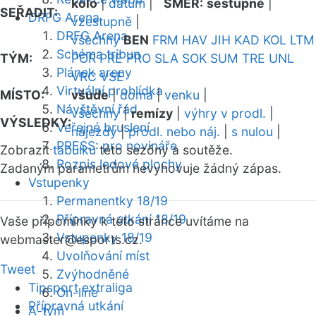
kolo
|
datum
|
SMĚR:
sestupně
|
SEŘADIT:
DRFG Arena
vzestupně
|
DRFG Arena
všechny
BEN
FRM
HAV
JIH
KAD
KOL
LTM
Schéma tribun
TÝM:
POR
PRE
PRO
SLA
SOK
SUM
TRE
UNL
Plánek areny
VRC
VSE
Virtuální prohlídka
MÍSTO:
všude
|
doma
|
venku
|
Návštěvní řád
všechny
|
remízy
|
výhry v prodl.
|
VÝSLEDKY:
Veřejné bruslení
nájezdy
|
prodl. nebo náj.
|
s nulou
|
PRESS: pro novináře
Zobrazit
tabulku
této sezóny a soutěže.
Rozpis ledové plochy
Zadaným parametrům nevyhovuje žádný zápas.
Vstupenky
Permanentky 18/19
Přípravná utkání 18/19
Vaše připomínky k této stránce uvítáme na
Vstupenky 18/19
webmaster
@esports.cz.
Uvolňování míst
Tweet
Zvýhodněné
Tipsport extraliga
On-line
Přípravná utkání
A-tým