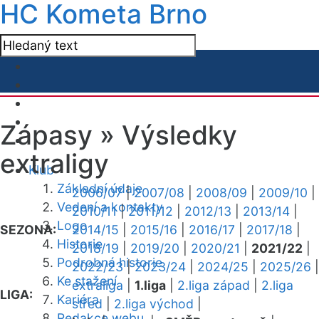
HC Kometa Brno
Zápasy »
Výsledky
extraligy
Klub
Základní údaje
2006/07
|
2007/08
|
2008/09
|
2009/10
|
Vedení a kontakty
2010/11
|
2011/12
|
2012/13
|
2013/14
|
Logo
SEZONA:
2014/15
|
2015/16
|
2016/17
|
2017/18
|
Historie
2018/19
|
2019/20
|
2020/21
|
2021/22
|
Podrobná historie
2022/23
|
2023/24
|
2024/25
|
2025/26
|
Ke stažení
extraliga
|
1.liga
|
2.liga západ
|
2.liga
LIGA:
Kariéra
střed
|
2.liga východ
|
Redakce webu