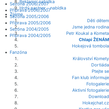
Reklamní nabídka
Sezóna 2006/2007
Hrdý partner - nabídka
Příprava 2006/2007
Žijeme
Sezóna 2005/2006
Děti dětem
Příprava 2005/2006
Jsme jedna rodina
Sezóna 2004/2005
Petr Koukal a Kometa
Příprava 2004/2005
Chlapi ŽENÁM
Hokejová tombola
Fanzóna
Království Komety
Dortiáda
Ptejte se
Fan klub informuje
Fotogalerie
Aktivní fotogalerie
Download
Hokejchat.cz