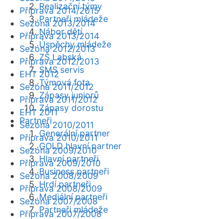
Realizační týmy
Příprava 2014/2015
Partneři mládeže
Sezóna 2013/2014
Nábor dětí
Příprava 2013/2014
Úspěchy mládeže
Sezóna 2012/2013
ZŠ Labská
Příprava 2012/2013
SMS servis
EHT 2012
Týmová fota
Sezóna 2011/2012
Zápasy juniorů
Příprava 2011/2012
Zápasy dorostu
EHT 2011
Partneři
Sezóna 2010/2011
Generální partner
Příprava 2010/2011
GOLD hlavní partner
Sezóna 2009/2010
Hlavní partneři
Příprava 2009/2010
Business partneři
Sezóna 2008/2009
Hrdí partneři
Příprava 2008/2009
Mediální partneři
Sezóna 2007/2008
Partneři mládeže
Příprava 2007/2008