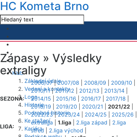
HC Kometa Brno
Zápasy »
Výsledky
extraligy
Klub
Základní údaje
2006/07
|
2007/08
|
2008/09
|
2009/10
|
Vedení a kontakty
2010/11
|
2011/12
|
2012/13
|
2013/14
|
Logo
SEZONA:
2014/15
|
2015/16
|
2016/17
|
2017/18
|
Historie
2018/19
|
2019/20
|
2020/21
|
2021/22
|
Podrobná historie
2022/23
|
2023/24
|
2024/25
|
2025/26
|
Ke stažení
extraliga
|
1.liga
|
2.liga západ
|
2.liga
LIGA:
Kariéra
střed
|
2.liga východ
|
Redakce webu