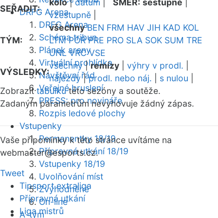
kolo
|
datum
|
SMĚR:
sestupně
|
SEŘADIT:
DRFG Arena
vzestupně
|
DRFG Arena
všechny
BEN
FRM
HAV
JIH
KAD
KOL
Schéma tribun
TÝM:
LTM
POR
PRE
PRO
SLA
SOK
SUM
TRE
Plánek areny
UNL
VRC
VSE
Virtuální prohlídka
všechny
|
remízy
|
výhry v prodl.
|
VÝSLEDKY:
Návštěvní řád
nájezdy
|
prodl. nebo náj.
|
s nulou
|
Veřejné bruslení
Zobrazit
tabulku
této sezóny a soutěže.
PRESS: pro novináře
Zadaným parametrům nevyhovuje žádný zápas.
Rozpis ledové plochy
Vstupenky
Permanentky 18/19
Vaše připomínky k této stránce uvítáme na
Přípravná utkání 18/19
webmaster
@esports.cz.
Vstupenky 18/19
Tweet
Uvolňování míst
Tipsport extraliga
Zvýhodněné
Přípravná utkání
On-line
Liga mistrů
A-tým