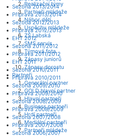
Realizační týmy
Sezóna 2013/2014
Partneři mládeže
Příprava 2013/2014
Nábor dětí
Sezóna 2012/2013
Úspěchy mládeže
Příprava 2012/2013
ZŠ Labská
EHT 2012
SMS servis
Sezóna 2011/2012
Týmová fota
Příprava 2011/2012
Zápasy juniorů
EHT 2011
Zápasy dorostu
Sezóna 2010/2011
Partneři
Příprava 2010/2011
Generální partner
Sezóna 2009/2010
GOLD hlavní partner
Příprava 2009/2010
Hlavní partneři
Sezóna 2008/2009
Business partneři
Příprava 2008/2009
Hrdí partneři
Sezóna 2007/2008
Mediální partneři
Příprava 2007/2008
Partneři mládeže
Sezóna 2006/2007