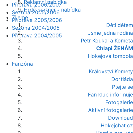
Reklamní nabídka
Příprava 2006/2007
Hrdý partner - nabídka
Sezóna 2005/2006
Žijeme
Příprava 2005/2006
Děti dětem
Sezóna 2004/2005
Jsme jedna rodina
Příprava 2004/2005
Petr Koukal a Kometa
Chlapi ŽENÁM
Hokejová tombola
Fanzóna
Království Komety
Dortiáda
Ptejte se
Fan klub informuje
Fotogalerie
Aktivní fotogalerie
Download
Hokejchat.cz