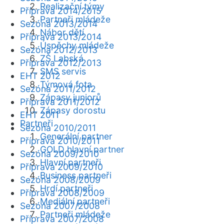
Realizační týmy
Příprava 2014/2015
Partneři mládeže
Sezóna 2013/2014
Nábor dětí
Příprava 2013/2014
Úspěchy mládeže
Sezóna 2012/2013
ZŠ Labská
Příprava 2012/2013
SMS servis
EHT 2012
Týmová fota
Sezóna 2011/2012
Zápasy juniorů
Příprava 2011/2012
Zápasy dorostu
EHT 2011
Partneři
Sezóna 2010/2011
Generální partner
Příprava 2010/2011
GOLD hlavní partner
Sezóna 2009/2010
Hlavní partneři
Příprava 2009/2010
Business partneři
Sezóna 2008/2009
Hrdí partneři
Příprava 2008/2009
Mediální partneři
Sezóna 2007/2008
Partneři mládeže
Příprava 2007/2008