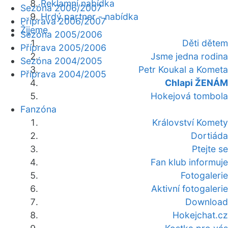
Reklamní nabídka
Sezóna 2006/2007
Hrdý partner - nabídka
Příprava 2006/2007
Žijeme
Sezóna 2005/2006
Děti dětem
Příprava 2005/2006
Jsme jedna rodina
Sezóna 2004/2005
Petr Koukal a Kometa
Příprava 2004/2005
Chlapi ŽENÁM
Hokejová tombola
Fanzóna
Království Komety
Dortiáda
Ptejte se
Fan klub informuje
Fotogalerie
Aktivní fotogalerie
Download
Hokejchat.cz