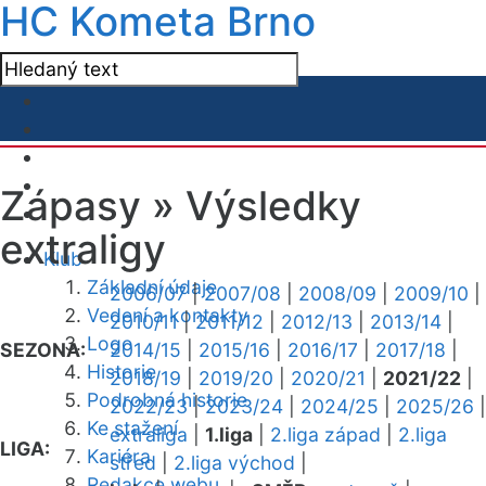
HC Kometa Brno
Zápasy »
Výsledky
extraligy
Klub
Základní údaje
2006/07
|
2007/08
|
2008/09
|
2009/10
|
Vedení a kontakty
2010/11
|
2011/12
|
2012/13
|
2013/14
|
Logo
SEZONA:
2014/15
|
2015/16
|
2016/17
|
2017/18
|
Historie
2018/19
|
2019/20
|
2020/21
|
2021/22
|
Podrobná historie
2022/23
|
2023/24
|
2024/25
|
2025/26
|
Ke stažení
extraliga
|
1.liga
|
2.liga západ
|
2.liga
LIGA:
Kariéra
střed
|
2.liga východ
|
Redakce webu