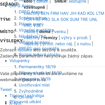
kolo
|
datum
|
SMĚR:
sestupně
|
SEŘADIT:
DRFG Arena
vzestupně
|
DRFG Arena
všechny
BEN
FRM
HAV
JIH
KAD
KOL
LTM
Schéma tribun
TÝM:
POR
PRE
PRO
SLA
SOK
SUM
TRE
UNL
Plánek areny
VRC
VSE
Virtuální prohlídka
MÍSTO:
všude
|
doma
|
venku
|
Návštěvní řád
všechny
|
remízy
|
výhry v prodl.
|
VÝSLEDKY:
Veřejné bruslení
nájezdy
|
prodl. nebo náj.
|
s nulou
|
PRESS: pro novináře
Zobrazit
tabulku
této sezóny a soutěže.
Rozpis ledové plochy
Zadaným parametrům nevyhovuje žádný zápas.
Vstupenky
Permanentky 18/19
Přípravná utkání 18/19
Vaše připomínky k této stránce uvítáme na
Vstupenky 18/19
webmaster
@esports.cz.
Uvolňování míst
Tweet
Zvýhodněné
Tipsport extraliga
On-line
Přípravná utkání
A-tým