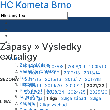
HC Kometa Brno
Zápasy »
Výsledky
extraligy
Klub
Základní údaje
2006/07
|
2007/08
|
2008/09
|
2009/10
|
Vedení a kontakty
2010/11
|
2011/12
|
2012/13
|
2013/14
|
Logo
SEZONA:
2014/15
|
2015/16
|
2016/17
|
2017/18
|
Historie
2018/19
|
2019/20
|
2020/21
|
2021/22
|
Podrobná historie
2022/23
|
2023/24
|
2024/25
|
2025/26
|
Ke stažení
extraliga
|
1.liga
|
2.liga západ
|
2.liga
LIGA:
Kariéra
střed
|
2.liga východ
|
Redakce webu