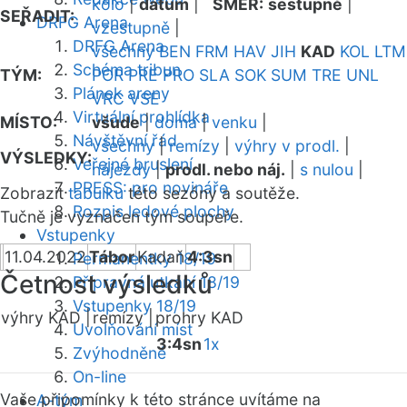
kolo
|
datum
|
SMĚR:
sestupně
|
SEŘADIT:
DRFG Arena
vzestupně
|
DRFG Arena
všechny
BEN
FRM
HAV
JIH
KAD
KOL
LTM
Schéma tribun
TÝM:
POR
PRE
PRO
SLA
SOK
SUM
TRE
UNL
Plánek areny
VRC
VSE
Virtuální prohlídka
MÍSTO:
všude
|
doma
|
venku
|
Návštěvní řád
všechny
|
remízy
|
výhry v prodl.
|
VÝSLEDKY:
Veřejné bruslení
nájezdy
|
prodl. nebo náj.
|
s nulou
|
PRESS: pro novináře
Zobrazit
tabulku
této sezóny a soutěže.
Rozpis ledové plochy
Tučně je vyznačen tým soupeře.
Vstupenky
11.04.2022
Tábor
Kadaň
4:3sn
Permanentky 18/19
Četnost výsledků
Přípravná utkání 18/19
Vstupenky 18/19
výhry KAD |
remízy |
prohry KAD
Uvolňování míst
3:4sn
1x
Zvýhodněné
On-line
Vaše připomínky k této stránce uvítáme na
A-tým