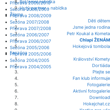
Reklamní nabídka
Příprava 2009/2010
Hrdý partner - nabídka
Sezóna 2008/2009
Žijeme
Příprava 2008/2009
Děti dětem
Sezóna 2007/2008
Jsme jedna rodina
Příprava 2007/2008
Petr Koukal a Kometa
Sezóna 2006/2007
Chlapi ŽENÁM
Příprava 2006/2007
Hokejová tombola
Sezóna 2005/2006
Fanzóna
Příprava 2005/2006
Království Komety
Sezóna 2004/2005
Dortiáda
Příprava 2004/2005
Ptejte se
Fan klub informuje
Fotogalerie
Aktivní fotogalerie
Download
Hokejchat.cz