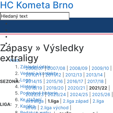
HC Kometa Brno
Zápasy »
Výsledky
extraligy
Klub
Základní údaje
2006/07
|
2007/08
|
2008/09
|
2009/10
|
Vedení a kontakty
2010/11
|
2011/12
|
2012/13
|
2013/14
|
Logo
SEZONA:
2014/15
|
2015/16
|
2016/17
|
2017/18
|
Historie
2018/19
|
2019/20
|
2020/21
|
2021/22
|
Podrobná historie
2022/23
|
2023/24
|
2024/25
|
2025/26
|
Ke stažení
extraliga
|
1.liga
|
2.liga západ
|
2.liga
LIGA:
Kariéra
střed
|
2.liga východ
|
Redakce webu