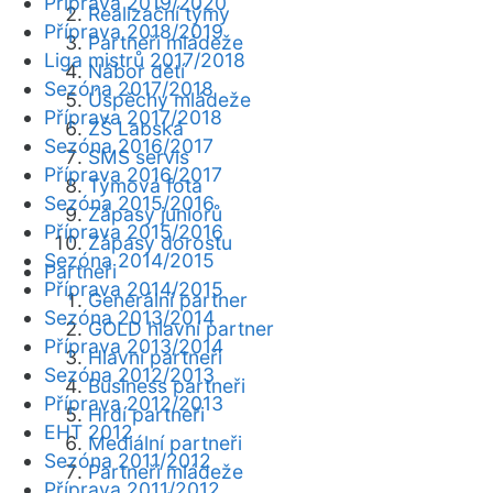
Příprava 2019/2020
Realizační týmy
Příprava 2018/2019
Partneři mládeže
Liga mistrů 2017/2018
Nábor dětí
Sezóna 2017/2018
Úspěchy mládeže
Příprava 2017/2018
ZŠ Labská
Sezóna 2016/2017
SMS servis
Příprava 2016/2017
Týmová fota
Sezóna 2015/2016
Zápasy juniorů
Příprava 2015/2016
Zápasy dorostu
Sezóna 2014/2015
Partneři
Příprava 2014/2015
Generální partner
Sezóna 2013/2014
GOLD hlavní partner
Příprava 2013/2014
Hlavní partneři
Sezóna 2012/2013
Business partneři
Příprava 2012/2013
Hrdí partneři
EHT 2012
Mediální partneři
Sezóna 2011/2012
Partneři mládeže
Příprava 2011/2012