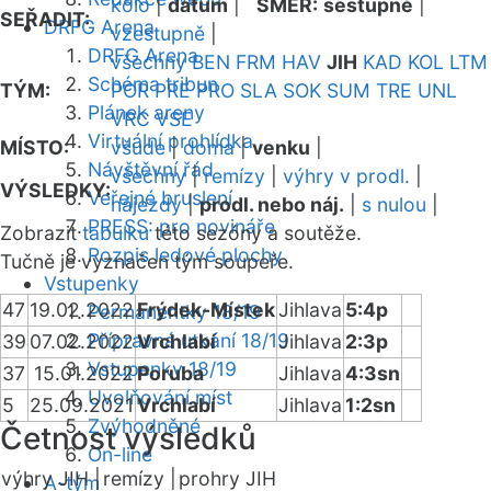
kolo
|
datum
|
SMĚR:
sestupně
|
SEŘADIT:
DRFG Arena
vzestupně
|
DRFG Arena
všechny
BEN
FRM
HAV
JIH
KAD
KOL
LTM
Schéma tribun
TÝM:
POR
PRE
PRO
SLA
SOK
SUM
TRE
UNL
Plánek areny
VRC
VSE
Virtuální prohlídka
MÍSTO:
všude
|
doma
|
venku
|
Návštěvní řád
všechny
|
remízy
|
výhry v prodl.
|
VÝSLEDKY:
Veřejné bruslení
nájezdy
|
prodl. nebo náj.
|
s nulou
|
PRESS: pro novináře
Zobrazit
tabulku
této sezóny a soutěže.
Rozpis ledové plochy
Tučně je vyznačen tým soupeře.
Vstupenky
47
19.02.2022
Frýdek-Místek
Jihlava
5:4p
Permanentky 18/19
Přípravná utkání 18/19
39
07.02.2022
Vrchlabí
Jihlava
2:3p
Vstupenky 18/19
37
15.01.2022
Poruba
Jihlava
4:3sn
Uvolňování míst
5
25.09.2021
Vrchlabí
Jihlava
1:2sn
Zvýhodněné
Četnost výsledků
On-line
výhry JIH |
remízy |
prohry JIH
A-tým