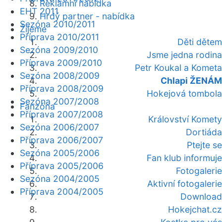
Reklamní nabídka
EHT 2011
Hrdý partner - nabídka
Sezóna 2010/2011
Žijeme
Příprava 2010/2011
Děti dětem
Sezóna 2009/2010
Jsme jedna rodina
Příprava 2009/2010
Petr Koukal a Kometa
Sezóna 2008/2009
Chlapi ŽENÁM
Příprava 2008/2009
Hokejová tombola
Sezóna 2007/2008
Fanzóna
Příprava 2007/2008
Království Komety
Sezóna 2006/2007
Dortiáda
Příprava 2006/2007
Ptejte se
Sezóna 2005/2006
Fan klub informuje
Příprava 2005/2006
Fotogalerie
Sezóna 2004/2005
Aktivní fotogalerie
Příprava 2004/2005
Download
Hokejchat.cz