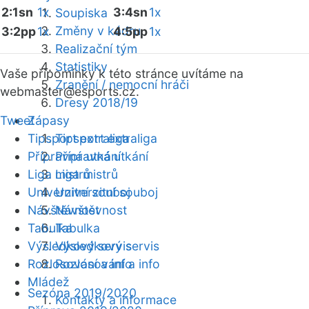
2:1sn
1x
3:4sn
1x
Soupiska
Změny v kádru
3:2pp
1x
4:5pp
1x
Realizační tým
Statistiky
Vaše připomínky k této stránce uvítáme na
Zranění / nemocní hráči
webmaster
@esports.cz.
Dresy 2018/19
Tweet
Zápasy
Tipsport extraliga
Tipsport extraliga
Přípravná utkání
Přípravná utkání
Liga mistrů
Liga mistrů
Univerzitní souboj
Univerzitní souboj
Návštěvnost
Návštěvnost
Tabulka
Tabulka
Výsledkový servis
Výsledkový servis
Rozlosování a info
Rozlosování a info
Mládež
Sezóna 2019/2020
Kontakty a informace