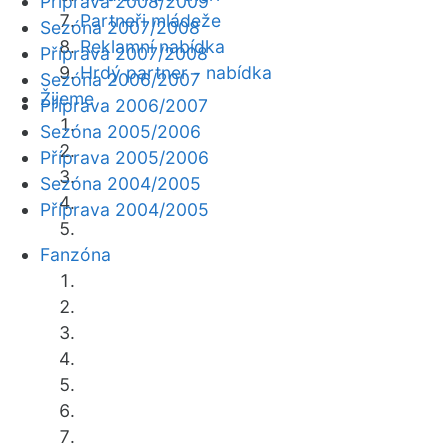
Příprava 2008/2009
Partneři mládeže
Sezóna 2007/2008
Reklamní nabídka
Příprava 2007/2008
Hrdý partner - nabídka
Sezóna 2006/2007
Žijeme
Příprava 2006/2007
Sezóna 2005/2006
Příprava 2005/2006
Sezóna 2004/2005
Příprava 2004/2005
Fanzóna