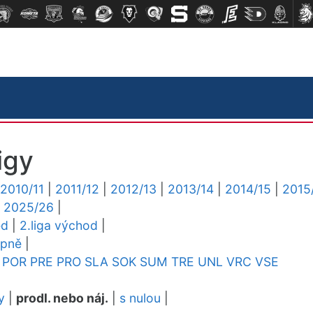
igy
2010/11
|
2011/12
|
2012/13
|
2013/14
|
2014/15
|
2015
|
2025/26
|
ed
|
2.liga východ
|
upně
|
POR
PRE
PRO
SLA
SOK
SUM
TRE
UNL
VRC
VSE
y
|
prodl. nebo náj.
|
s nulou
|