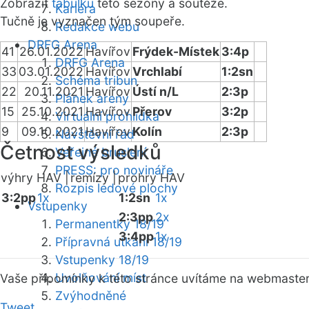
Zobrazit
tabulku
této sezóny a soutěže.
Kariéra
Tučně je vyznačen tým soupeře.
Redakce webu
DRFG Arena
41
26.01.2022
Havířov
Frýdek-Místek
3:4p
DRFG Arena
33
03.01.2022
Havířov
Vrchlabí
1:2sn
Schéma tribun
22
20.11.2021
Havířov
Ústí n/L
2:3p
Plánek areny
15
25.10.2021
Havířov
Přerov
3:2p
Virtuální prohlídka
9
09.10.2021
Havířov
Kolín
2:3p
Návštěvní řád
Četnost výsledků
Veřejné bruslení
PRESS: pro novináře
výhry HAV |
remízy |
prohry HAV
Rozpis ledové plochy
3:2pp
1x
1:2sn
1x
Vstupenky
2:3pp
2x
Permanentky 18/19
3:4pp
1x
Přípravná utkání 18/19
Vstupenky 18/19
Uvolňování míst
Vaše připomínky k této stránce uvítáme na webmaste
Zvýhodněné
Tweet