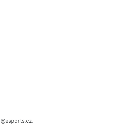
r
@esports.cz.