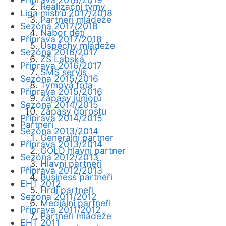
Realizační týmy
Liga mistrů 2017/2018
Partneři mládeže
Sezóna 2017/2018
Nábor dětí
Příprava 2017/2018
Úspěchy mládeže
Sezóna 2016/2017
ZŠ Labská
Příprava 2016/2017
SMS servis
Sezóna 2015/2016
Týmová fota
Příprava 2015/2016
Zápasy juniorů
Sezóna 2014/2015
Zápasy dorostu
Příprava 2014/2015
Partneři
Sezóna 2013/2014
Generální partner
Příprava 2013/2014
GOLD hlavní partner
Sezóna 2012/2013
Hlavní partneři
Příprava 2012/2013
Business partneři
EHT 2012
Hrdí partneři
Sezóna 2011/2012
Mediální partneři
Příprava 2011/2012
Partneři mládeže
EHT 2011