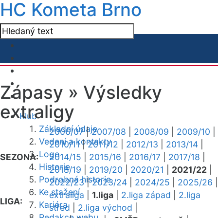
HC Kometa Brno
Zápasy »
Výsledky
extraligy
Klub
Základní údaje
2006/07
|
2007/08
|
2008/09
|
2009/10
|
Vedení a kontakty
2010/11
|
2011/12
|
2012/13
|
2013/14
|
Logo
SEZONA:
2014/15
|
2015/16
|
2016/17
|
2017/18
|
Historie
2018/19
|
2019/20
|
2020/21
|
2021/22
|
Podrobná historie
2022/23
|
2023/24
|
2024/25
|
2025/26
|
Ke stažení
extraliga
|
1.liga
|
2.liga západ
|
2.liga
LIGA:
Kariéra
střed
|
2.liga východ
|
Redakce webu