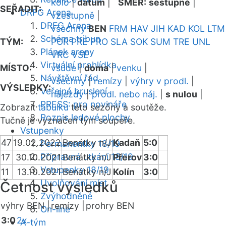
kolo
|
datum
|
SMĚR:
sestupně
|
SEŘADIT:
DRFG Arena
vzestupně
|
DRFG Arena
všechny
BEN
FRM
HAV
JIH
KAD
KOL
LTM
Schéma tribun
TÝM:
POR
PRE
PRO
SLA
SOK
SUM
TRE
UNL
Plánek areny
VRC
VSE
Virtuální prohlídka
MÍSTO:
všude
|
doma
|
venku
|
Návštěvní řád
všechny
|
remízy
|
výhry v prodl.
|
VÝSLEDKY:
Veřejné bruslení
nájezdy
|
prodl. nebo náj.
|
s nulou
|
PRESS: pro novináře
Zobrazit
tabulku
této sezóny a soutěže.
Rozpis ledové plochy
Tučně je vyznačen tým soupeře.
Vstupenky
47
19.02.2022
Benátky n/J
Kadaň
5:0
Permanentky 18/19
Přípravná utkání 18/19
17
30.10.2021
Benátky n/J
Přerov
3:0
Vstupenky 18/19
11
13.10.2021
Benátky n/J
Kolín
3:0
Uvolňování míst
Četnost výsledků
Zvýhodněné
výhry BEN |
remízy |
prohry BEN
On-line
3:0
2x
A-tým