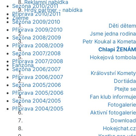
Reklamní nabídka
Sezóna 2010/2011
Hrdý partner - nabídka
Příprava 2010/2011
Žijeme
Sezóna 2009/2010
Děti dětem
Příprava 2009/2010
Jsme jedna rodina
Sezóna 2008/2009
Petr Koukal a Kometa
Příprava 2008/2009
Chlapi ŽENÁM
Sezóna 2007/2008
Hokejová tombola
Příprava 2007/2008
Fanzóna
Sezóna 2006/2007
Království Komety
Příprava 2006/2007
Dortiáda
Sezóna 2005/2006
Ptejte se
Příprava 2005/2006
Fan klub informuje
Sezóna 2004/2005
Fotogalerie
Příprava 2004/2005
Aktivní fotogalerie
Download
Hokejchat.cz