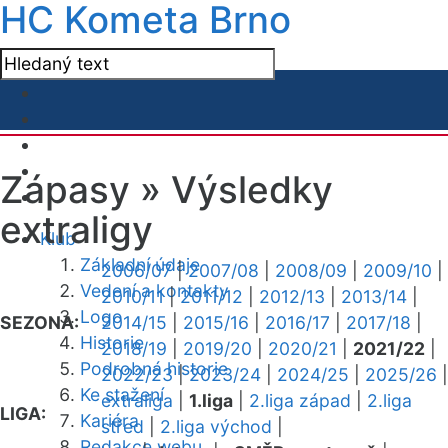
HC Kometa Brno
Zápasy »
Výsledky
extraligy
Klub
Základní údaje
2006/07
|
2007/08
|
2008/09
|
2009/10
|
Vedení a kontakty
2010/11
|
2011/12
|
2012/13
|
2013/14
|
Logo
SEZONA:
2014/15
|
2015/16
|
2016/17
|
2017/18
|
Historie
2018/19
|
2019/20
|
2020/21
|
2021/22
|
Podrobná historie
2022/23
|
2023/24
|
2024/25
|
2025/26
|
Ke stažení
extraliga
|
1.liga
|
2.liga západ
|
2.liga
LIGA:
Kariéra
střed
|
2.liga východ
|
Redakce webu