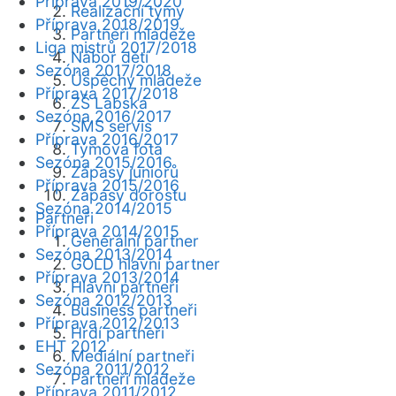
Příprava 2019/2020
Realizační týmy
Příprava 2018/2019
Partneři mládeže
Liga mistrů 2017/2018
Nábor dětí
Sezóna 2017/2018
Úspěchy mládeže
Příprava 2017/2018
ZŠ Labská
Sezóna 2016/2017
SMS servis
Příprava 2016/2017
Týmová fota
Sezóna 2015/2016
Zápasy juniorů
Příprava 2015/2016
Zápasy dorostu
Sezóna 2014/2015
Partneři
Příprava 2014/2015
Generální partner
Sezóna 2013/2014
GOLD hlavní partner
Příprava 2013/2014
Hlavní partneři
Sezóna 2012/2013
Business partneři
Příprava 2012/2013
Hrdí partneři
EHT 2012
Mediální partneři
Sezóna 2011/2012
Partneři mládeže
Příprava 2011/2012