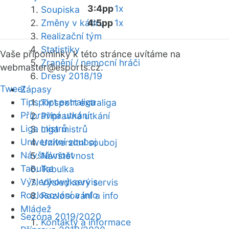
3:4pp
1x
Soupiska
Změny v kádru
4:5pp
1x
Realizační tým
Statistiky
Vaše připomínky k této stránce uvítáme na
Zranění / nemocní hráči
webmaster
@esports.cz.
Dresy 2018/19
Tweet
Zápasy
Tipsport extraliga
Tipsport extraliga
Přípravná utkání
Přípravná utkání
Liga mistrů
Liga mistrů
Univerzitní souboj
Univerzitní souboj
Návštěvnost
Návštěvnost
Tabulka
Tabulka
Výsledkový servis
Výsledkový servis
Rozlosování a info
Rozlosování a info
Mládež
Sezóna 2019/2020
Kontakty a informace