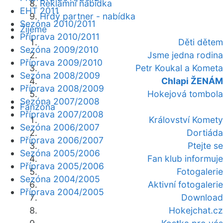
Reklamní nabídka
EHT 2011
Hrdý partner - nabídka
Sezóna 2010/2011
Žijeme
Příprava 2010/2011
Děti dětem
Sezóna 2009/2010
Jsme jedna rodina
Příprava 2009/2010
Petr Koukal a Kometa
Sezóna 2008/2009
Chlapi ŽENÁM
Příprava 2008/2009
Hokejová tombola
Sezóna 2007/2008
Fanzóna
Příprava 2007/2008
Království Komety
Sezóna 2006/2007
Dortiáda
Příprava 2006/2007
Ptejte se
Sezóna 2005/2006
Fan klub informuje
Příprava 2005/2006
Fotogalerie
Sezóna 2004/2005
Aktivní fotogalerie
Příprava 2004/2005
Download
Hokejchat.cz