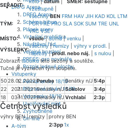
kolo
|
datum
|
SMĚR:
sestupně
|
SEŘADIT:
DRFG Arena
vzestupně
|
DRFG Arena
všechny
BEN
FRM
HAV
JIH
KAD
KOL
LTM
Schéma tribun
TÝM:
POR
PRE
PRO
SLA
SOK
SUM
TRE
UNL
Plánek areny
VRC
VSE
Virtuální prohlídka
MÍSTO:
všude
|
doma
|
venku
|
Návštěvní řád
všechny
|
remízy
|
výhry v prodl.
|
VÝSLEDKY:
Veřejné bruslení
nájezdy
|
prodl. nebo náj.
|
s nulou
|
PRESS: pro novináře
Zobrazit
tabulku
této sezóny a soutěže.
Rozpis ledové plochy
Tučně je vyznačen tým soupeře.
Vstupenky
50
28.02.2022
Poruba
Benátky n/J
5:4p
Permanentky 18/19
Přípravná utkání 18/19
22
20.11.2021
Benátky n/J
Sokolov
3:4p
Vstupenky 18/19
18
03.11.2021
Benátky n/J
Vrchlabí
2:3p
Uvolňování míst
Četnost výsledků
Zvýhodněné
výhry BEN |
remízy |
prohry BEN
On-line
2:3pp
1x
A-tým