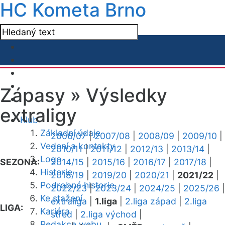
HC Kometa Brno
Zápasy »
Výsledky
extraligy
Klub
Základní údaje
2006/07
|
2007/08
|
2008/09
|
2009/10
|
Vedení a kontakty
2010/11
|
2011/12
|
2012/13
|
2013/14
|
Logo
SEZONA:
2014/15
|
2015/16
|
2016/17
|
2017/18
|
Historie
2018/19
|
2019/20
|
2020/21
|
2021/22
|
Podrobná historie
2022/23
|
2023/24
|
2024/25
|
2025/26
|
Ke stažení
extraliga
|
1.liga
|
2.liga západ
|
2.liga
LIGA:
Kariéra
střed
|
2.liga východ
|
Redakce webu