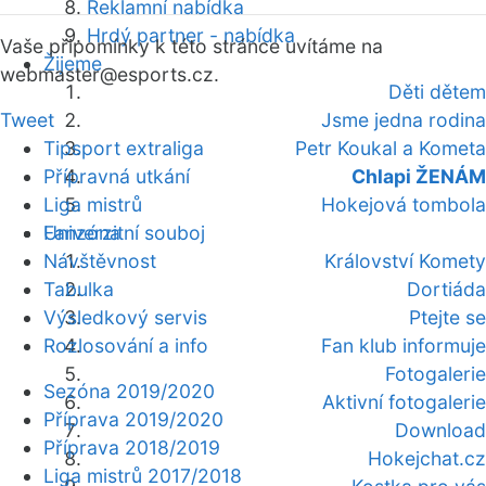
Reklamní nabídka
Hrdý partner - nabídka
Vaše připomínky k této stránce uvítáme na
Žijeme
webmaster
@esports.cz.
Děti dětem
Tweet
Jsme jedna rodina
Tipsport extraliga
Petr Koukal a Kometa
Přípravná utkání
Chlapi ŽENÁM
Liga mistrů
Hokejová tombola
Fanzóna
Univerzitní souboj
Návštěvnost
Království Komety
Tabulka
Dortiáda
Výsledkový servis
Ptejte se
Rozlosování a info
Fan klub informuje
Fotogalerie
Sezóna 2019/2020
Aktivní fotogalerie
Příprava 2019/2020
Download
Příprava 2018/2019
Hokejchat.cz
Liga mistrů 2017/2018