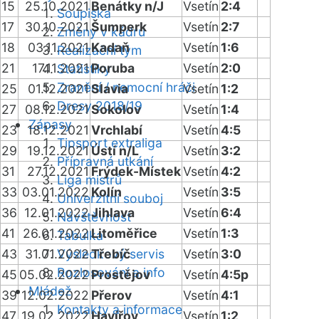
15
25.10.2021
Benátky n/J
Vsetín
2:4
Soupiska
17
30.10.2021
Šumperk
Vsetín
2:7
Změny v kádru
18
03.11.2021
Kadaň
Vsetín
1:6
Realizační tým
21
17.11.2021
Poruba
Vsetín
2:0
Statistiky
Zranění / nemocní hráči
25
01.12.2021
Slavia
Vsetín
1:2
Dresy 2018/19
27
08.12.2021
Sokolov
Vsetín
1:4
Zápasy
23
18.12.2021
Vrchlabí
Vsetín
4:5
Tipsport extraliga
29
19.12.2021
Ústí n/L
Vsetín
3:2
Přípravná utkání
31
27.12.2021
Frýdek-Místek
Vsetín
4:2
Liga mistrů
33
03.01.2022
Kolín
Vsetín
3:5
Univerzitní souboj
36
12.01.2022
Jihlava
Vsetín
6:4
Návštěvnost
41
26.01.2022
Litoměřice
Vsetín
1:3
Tabulka
43
31.01.2022
Výsledkový servis
Třebíč
Vsetín
3:0
Rozlosování a info
45
05.02.2022
Prostějov
Vsetín
4:5p
Mládež
39
12.02.2022
Přerov
Vsetín
4:1
Kontakty a informace
47
19.02.2022
Havířov
Vsetín
1:2