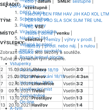
kolo
|
datum
|
SMĚR:
sestupně
|
SEŘADIT:
DRFG Arena
vzestupně
|
DRFG Arena
všechny
BEN
FRM
HAV
JIH
KAD
KOL
LTM
Schéma tribun
TÝM:
POR
PRE
PRO
SLA
SOK
SUM
TRE
UNL
Plánek areny
VRC
VSE
Virtuální prohlídka
MÍSTO:
všude
|
doma
|
venku
|
Návštěvní řád
všechny
|
remízy
|
výhry v prodl.
|
VÝSLEDKY:
Veřejné bruslení
nájezdy
|
prodl. nebo náj.
|
s nulou
|
PRESS: pro novináře
Zobrazit
tabulku
této sezóny a soutěže.
Rozpis ledové plochy
Tučně je vyznačen tým soupeře.
Vstupenky
2
15.09.2021
Jihlava
Vsetín
3:0
Permanentky 18/19
Přípravná utkání 18/19
5
25.09.2021
Přerov
Vsetín
4:3sn
Vstupenky 18/19
7
02.10.2021
Litoměřice
Vsetín
3:2
Uvolňování míst
9
09.10.2021
Třebíč
Vsetín
5:3
Zvýhodněné
11
13.10.2021
Prostějov
Vsetín
1:3
On-line
13
20.10.2021
Havířov
Vsetín
1:4
A-tým