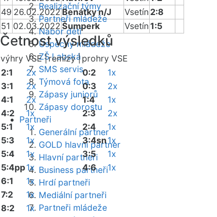
Realizační týmy
49
26.02.2022
Benátky n/J
Vsetín
2:8
Partneři mládeže
51
02.03.2022
Šumperk
Vsetín
1:5
Nábor dětí
Četnost výsledků
Úspěchy mládeže
ZŠ Labská
výhry VSE |
remízy |
prohry VSE
SMS servis
2:1
2x
0:2
1x
Týmová fota
3:1
2x
0:3
2x
Zápasy juniorů
4:1
2x
1:4
1x
Zápasy dorostu
4:2
1x
2:3
2x
Partneři
5:1
1x
2:4
1x
Generální partner
5:3
1x
3:4sn
1x
GOLD hlavní partner
5:4
1x
3:5
1x
Hlavní partneři
5:4pp
1x
4:6
1x
Business partneři
6:1
1x
Hrdí partneři
7:2
1x
Mediální partneři
Partneři mládeže
8:2
1x