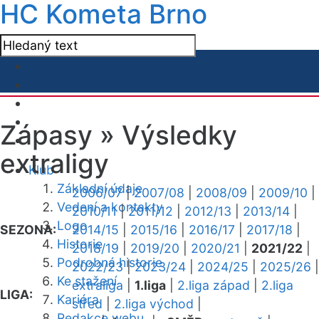
HC Kometa Brno
Zápasy »
Výsledky
extraligy
Klub
Základní údaje
2006/07
|
2007/08
|
2008/09
|
2009/10
|
Vedení a kontakty
2010/11
|
2011/12
|
2012/13
|
2013/14
|
Logo
SEZONA:
2014/15
|
2015/16
|
2016/17
|
2017/18
|
Historie
2018/19
|
2019/20
|
2020/21
|
2021/22
|
Podrobná historie
2022/23
|
2023/24
|
2024/25
|
2025/26
|
Ke stažení
extraliga
|
1.liga
|
2.liga západ
|
2.liga
LIGA:
Kariéra
střed
|
2.liga východ
|
Redakce webu