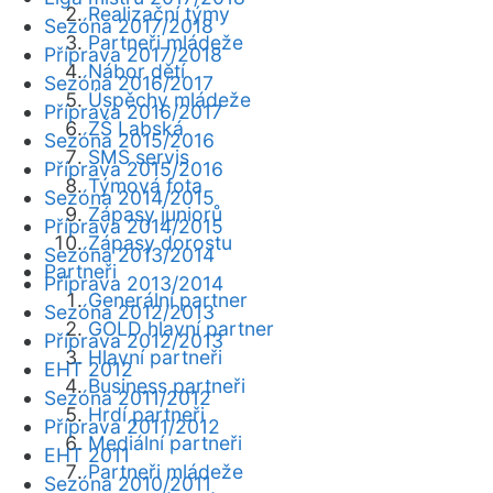
Realizační týmy
Sezóna 2017/2018
Partneři mládeže
Příprava 2017/2018
Nábor dětí
Sezóna 2016/2017
Úspěchy mládeže
Příprava 2016/2017
ZŠ Labská
Sezóna 2015/2016
SMS servis
Příprava 2015/2016
Týmová fota
Sezóna 2014/2015
Zápasy juniorů
Příprava 2014/2015
Zápasy dorostu
Sezóna 2013/2014
Partneři
Příprava 2013/2014
Generální partner
Sezóna 2012/2013
GOLD hlavní partner
Příprava 2012/2013
Hlavní partneři
EHT 2012
Business partneři
Sezóna 2011/2012
Hrdí partneři
Příprava 2011/2012
Mediální partneři
EHT 2011
Partneři mládeže
Sezóna 2010/2011