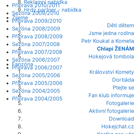
Reklamní nabídka
Příprava 2010/2011
Hrdý partner - nabídka
Sezóna 2009/2010
Žijeme
Příprava 2009/2010
Děti dětem
Sezóna 2008/2009
Jsme jedna rodina
Příprava 2008/2009
Petr Koukal a Kometa
Sezóna 2007/2008
Chlapi ŽENÁM
Příprava 2007/2008
Hokejová tombola
Sezóna 2006/2007
Fanzóna
Příprava 2006/2007
Království Komety
Sezóna 2005/2006
Dortiáda
Příprava 2005/2006
Ptejte se
Sezóna 2004/2005
Fan klub informuje
Příprava 2004/2005
Fotogalerie
Aktivní fotogalerie
Download
Hokejchat.cz