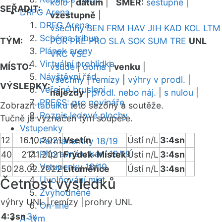
kolo
|
datum
|
SMĚR:
sestupně
|
SEŘADIT:
DRFG Arena
vzestupně
|
DRFG Arena
všechny
BEN
FRM
HAV
JIH
KAD
KOL
LTM
Schéma tribun
TÝM:
POR
PRE
PRO
SLA
SOK
SUM
TRE
UNL
Plánek areny
VRC
VSE
Virtuální prohlídka
MÍSTO:
všude
|
doma
|
venku
|
Návštěvní řád
všechny
|
remízy
|
výhry v prodl.
|
VÝSLEDKY:
Veřejné bruslení
nájezdy
|
prodl. nebo náj.
|
s nulou
|
PRESS: pro novináře
Zobrazit
tabulku
této sezóny a soutěže.
Rozpis ledové plochy
Tučně je vyznačen tým soupeře.
Vstupenky
12
16.10.2021
Vsetín
Ústí n/L
3:4sn
Permanentky 18/19
Přípravná utkání 18/19
40
21.11.2021
Frýdek-Místek
Ústí n/L
3:4sn
Vstupenky 18/19
50
28.02.2022
Litoměřice
Ústí n/L
3:4sn
Uvolňování míst
Četnost výsledků
Zvýhodněné
výhry UNL |
remízy |
prohry UNL
On-line
4:3sn
3x
A-tým