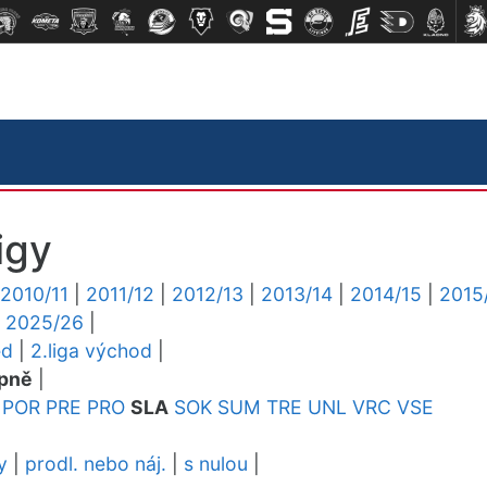
igy
2010/11
|
2011/12
|
2012/13
|
2013/14
|
2014/15
|
2015
|
2025/26
|
ed
|
2.liga východ
|
pně
|
POR
PRE
PRO
SLA
SOK
SUM
TRE
UNL
VRC
VSE
y
|
prodl. nebo náj.
|
s nulou
|