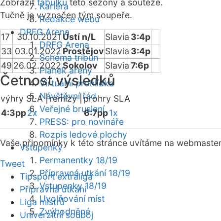
Zobrazit
tabulku
této sezóny a soutěže.
Kariéra
Tučně je vyznačen tým soupeře.
Redakce webu
DRFG Arena
17
30.10.2021
Ústí n/L
Slavia
3:4p
DRFG Arena
33
03.01.2022
Prostějov
Slavia
3:4p
Schéma tribun
49
26.02.2022
Sokolov
Slavia
7:6p
Plánek areny
Četnost výsledků
Virtuální prohlídka
Návštěvní řád
výhry SLA |
remízy |
prohry SLA
Veřejné bruslení
4:3pp
2x
6:7pp
1x
PRESS: pro novináře
Rozpis ledové plochy
Vaše připomínky k této stránce uvítáme na webmaste
Vstupenky
Permanentky 18/19
Tweet
Přípravná utkání 18/19
Tipsport extraliga
Vstupenky 18/19
Přípravná utkání
Uvolňování míst
Liga mistrů
Zvýhodněné
Univerzitní souboj