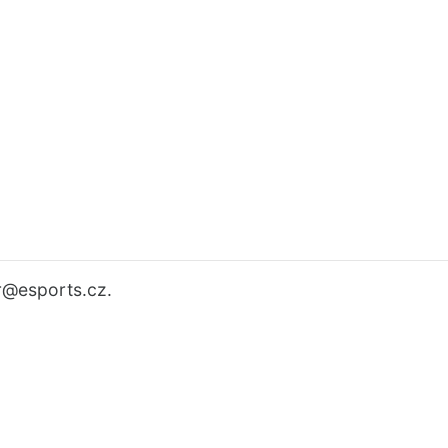
r
@esports.cz.