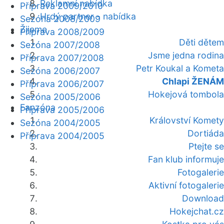
Reklamní nabídka
Příprava 2009/2010
Hrdý partner - nabídka
Sezóna 2008/2009
Žijeme
Příprava 2008/2009
Děti dětem
Sezóna 2007/2008
Jsme jedna rodina
Příprava 2007/2008
Petr Koukal a Kometa
Sezóna 2006/2007
Chlapi ŽENÁM
Příprava 2006/2007
Hokejová tombola
Sezóna 2005/2006
Fanzóna
Příprava 2005/2006
Království Komety
Sezóna 2004/2005
Dortiáda
Příprava 2004/2005
Ptejte se
Fan klub informuje
Fotogalerie
Aktivní fotogalerie
Download
Hokejchat.cz