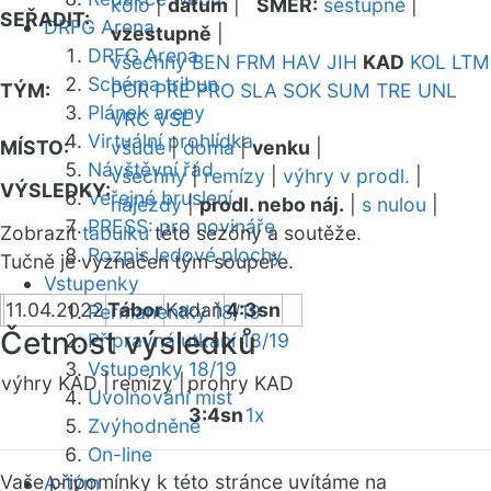
kolo
|
datum
|
SMĚR:
sestupně
|
SEŘADIT:
DRFG Arena
vzestupně
|
DRFG Arena
všechny
BEN
FRM
HAV
JIH
KAD
KOL
LTM
Schéma tribun
TÝM:
POR
PRE
PRO
SLA
SOK
SUM
TRE
UNL
Plánek areny
VRC
VSE
Virtuální prohlídka
MÍSTO:
všude
|
doma
|
venku
|
Návštěvní řád
všechny
|
remízy
|
výhry v prodl.
|
VÝSLEDKY:
Veřejné bruslení
nájezdy
|
prodl. nebo náj.
|
s nulou
|
PRESS: pro novináře
Zobrazit
tabulku
této sezóny a soutěže.
Rozpis ledové plochy
Tučně je vyznačen tým soupeře.
Vstupenky
11.04.2022
Tábor
Kadaň
4:3sn
Permanentky 18/19
Četnost výsledků
Přípravná utkání 18/19
Vstupenky 18/19
výhry KAD |
remízy |
prohry KAD
Uvolňování míst
3:4sn
1x
Zvýhodněné
On-line
Vaše připomínky k této stránce uvítáme na
A-tým