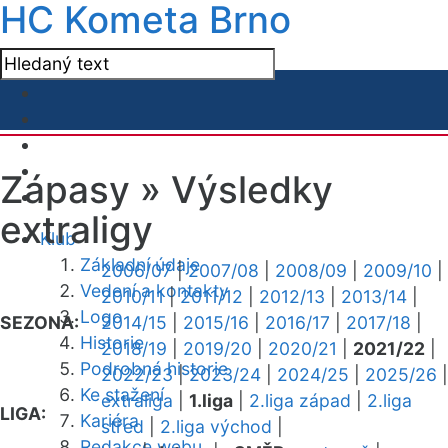
HC Kometa Brno
Zápasy »
Výsledky
extraligy
Klub
Základní údaje
2006/07
|
2007/08
|
2008/09
|
2009/10
|
Vedení a kontakty
2010/11
|
2011/12
|
2012/13
|
2013/14
|
Logo
SEZONA:
2014/15
|
2015/16
|
2016/17
|
2017/18
|
Historie
2018/19
|
2019/20
|
2020/21
|
2021/22
|
Podrobná historie
2022/23
|
2023/24
|
2024/25
|
2025/26
|
Ke stažení
extraliga
|
1.liga
|
2.liga západ
|
2.liga
LIGA:
Kariéra
střed
|
2.liga východ
|
Redakce webu