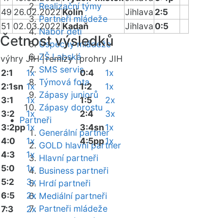
Realizační týmy
49
26.02.2022
Kolín
Jihlava
2:5
Partneři mládeže
51
02.03.2022
Kadaň
Jihlava
0:5
Nábor dětí
Četnost výsledků
Úspěchy mládeže
ZŠ Labská
výhry JIH |
remízy |
prohry JIH
SMS servis
2:1
1x
0:4
1x
Týmová fota
2:1sn
1x
1:2
1x
Zápasy juniorů
3:1
1x
1:5
2x
Zápasy dorostu
3:2
1x
2:4
3x
Partneři
3:2pp
1x
3:4sn
1x
Generální partner
4:0
1x
4:5pp
1x
GOLD hlavní partner
4:3
1x
Hlavní partneři
5:0
1x
Business partneři
5:2
3x
Hrdí partneři
6:5
2x
Mediální partneři
Partneři mládeže
7:3
2x