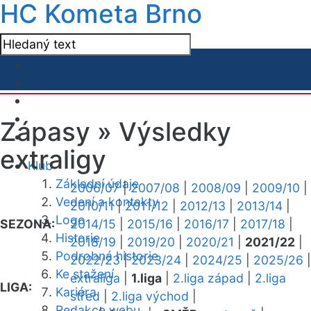
HC Kometa Brno
Zápasy »
Výsledky
extraligy
Klub
Základní údaje
2006/07
|
2007/08
|
2008/09
|
2009/10
|
Vedení a kontakty
2010/11
|
2011/12
|
2012/13
|
2013/14
|
Logo
SEZONA:
2014/15
|
2015/16
|
2016/17
|
2017/18
|
Historie
2018/19
|
2019/20
|
2020/21
|
2021/22
|
Podrobná historie
2022/23
|
2023/24
|
2024/25
|
2025/26
|
Ke stažení
extraliga
|
1.liga
|
2.liga západ
|
2.liga
LIGA:
Kariéra
střed
|
2.liga východ
|
Redakce webu