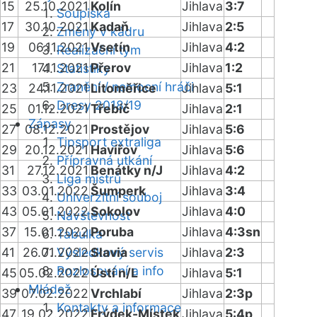
15
25.10.2021
Kolín
Jihlava
3:7
Soupiska
17
30.10.2021
Kadaň
Jihlava
2:5
Změny v kádru
19
06.11.2021
Vsetín
Jihlava
4:2
Realizační tým
21
17.11.2021
Přerov
Jihlava
1:2
Statistiky
Zranění / nemocní hráči
23
24.11.2021
Litoměřice
Jihlava
5:1
Dresy 2018/19
25
01.12.2021
Třebíč
Jihlava
2:1
Zápasy
27
08.12.2021
Prostějov
Jihlava
5:6
Tipsport extraliga
29
20.12.2021
Havířov
Jihlava
5:6
Přípravná utkání
31
27.12.2021
Benátky n/J
Jihlava
4:2
Liga mistrů
33
03.01.2022
Šumperk
Jihlava
3:4
Univerzitní souboj
43
05.01.2022
Sokolov
Jihlava
4:0
Návštěvnost
37
15.01.2022
Poruba
Jihlava
4:3sn
Tabulka
41
26.01.2022
Výsledkový servis
Slavia
Jihlava
2:3
Rozlosování a info
45
05.02.2022
Ústí n/L
Jihlava
5:1
Mládež
39
07.02.2022
Vrchlabí
Jihlava
2:3p
Kontakty a informace
47
19.02.2022
Frýdek-Místek
Jihlava
5:4p