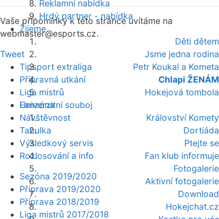
Reklamní nabídka
Hrdý partner - nabídka
Vaše připomínky k této stránce uvítáme na
Žijeme
webmaster
@esports.cz.
Děti dětem
Tweet
Jsme jedna rodina
Tipsport extraliga
Petr Koukal a Kometa
Přípravná utkání
Chlapi ŽENÁM
Liga mistrů
Hokejová tombola
Fanzóna
Univerzitní souboj
Návštěvnost
Království Komety
Tabulka
Dortiáda
Výsledkový servis
Ptejte se
Rozlosování a info
Fan klub informuje
Fotogalerie
Sezóna 2019/2020
Aktivní fotogalerie
Příprava 2019/2020
Download
Příprava 2018/2019
Hokejchat.cz
Liga mistrů 2017/2018