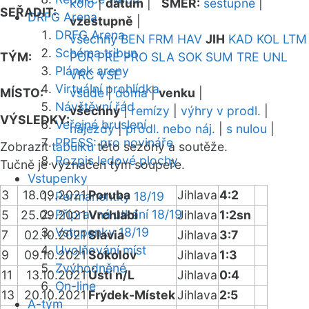
kolo
|
datum
|
SMĚR:
sestupně
|
SEŘADIT:
DRFG Arena
vzestupně
|
DRFG Arena
všechny
BEN
FRM
HAV
JIH
KAD
KOL
LTM
Schéma tribun
TÝM:
POR
PRE
PRO
SLA
SOK
SUM
TRE
UNL
Plánek areny
VRC
VSE
Virtuální prohlídka
MÍSTO:
všude
|
doma
|
venku
|
Návštěvní řád
všechny
|
remízy
|
výhry v prodl.
|
VÝSLEDKY:
Veřejné bruslení
nájezdy
|
prodl. nebo náj.
|
s nulou
|
PRESS: pro novináře
Zobrazit
tabulku
této sezóny a soutěže.
Rozpis ledové plochy
Tučně je vyznačen tým soupeře.
Vstupenky
3
18.09.2021
Poruba
Jihlava
4:2
Permanentky 18/19
Přípravná utkání 18/19
5
25.09.2021
Vrchlabí
Jihlava
1:2sn
Vstupenky 18/19
7
02.10.2021
Slavia
Jihlava
3:7
Uvolňování míst
9
09.10.2021
Sokolov
Jihlava
1:3
Zvýhodněné
11
13.10.2021
Ústí n/L
Jihlava
0:4
On-line
13
20.10.2021
Frýdek-Místek
Jihlava
2:5
A-tým